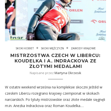
SKOKI KOBIET
SKOKI MĘŻCZYZN
ZAWODY KRAJOWE
MISTRZOSTWA CZECH W LIBERCU:
KOUDELKA I A. INDRACKOVA ZE
ZŁOTYMI MEDALAMI
Napisane przez
Martyna Okrzesik
W ostatni weekend września na kompleksie skoczni Ještěd w
czeskim Libercu rozegrano krajowy czempionat w skokach
narciarskich. Po tytuły mistrzowskie oraz złote medale sięgnęli
m.in. Anezka Indrackova oraz Roman Koudelka.…