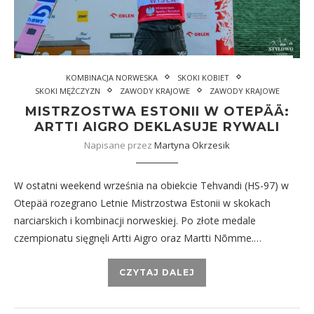
KOMBINACJA NORWESKA
SKOKI KOBIET
SKOKI MĘŻCZYZN
ZAWODY KRAJOWE
ZAWODY KRAJOWE
MISTRZOSTWA ESTONII W OTEPÄÄ:
ARTTI AIGRO DEKLASUJE RYWALI
Napisane przez
Martyna Okrzesik
W ostatni weekend września na obiekcie Tehvandi (HS-97) w
Otepää rozegrano Letnie Mistrzostwa Estonii w skokach
narciarskich i kombinacji norweskiej. Po złote medale
czempionatu sięgnęli Artti Aigro oraz Martti Nõmme.…
CZYTAJ DALEJ