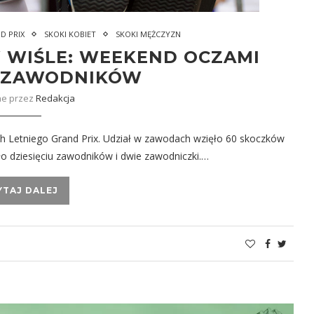
D PRIX
SKOKI KOBIET
SKOKI MĘŻCZYZN
W WIŚLE: WEEKEND OCZAMI
H ZAWODNIKÓW
ne przez
Redakcja
h Letniego Grand Prix. Udział w zawodach wzięło 60 skoczków
ło dziesięciu zawodników i dwie zawodniczki.…
YTAJ DALEJ