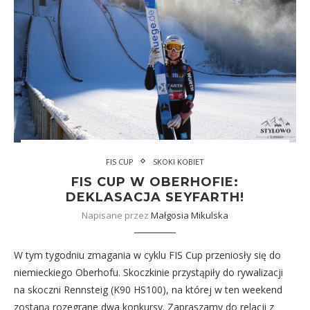
FIS CUP
SKOKI KOBIET
FIS CUP W OBERHOFIE:
DEKLASACJA SEYFARTH!
Napisane przez
Małgosia Mikulska
W tym tygodniu zmagania w cyklu FIS Cup przeniosły się do
niemieckiego Oberhofu. Skoczkinie przystąpiły do rywalizacji
na skoczni Rennsteig (K90 HS100), na której w ten weekend
zostaną rozegrane dwa konkursy. Zapraszamy do relacji z