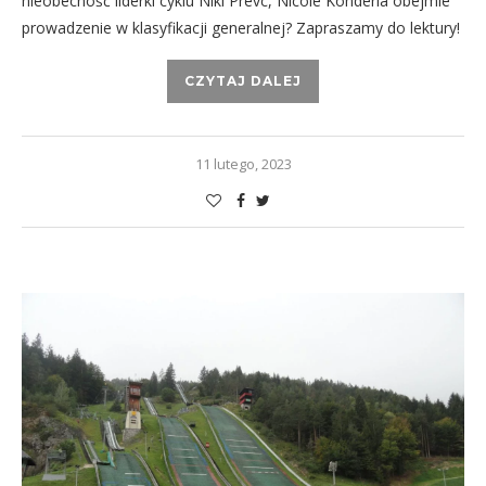
nieobecność liderki cyklu Niki Prevc, Nicole Konderla obejmie
prowadzenie w klasyfikacji generalnej? Zapraszamy do lektury!
CZYTAJ DALEJ
11 lutego, 2023