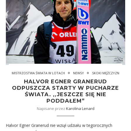
MISTRZOSTWA ŚWIATA W LOTACH
NEWSY
SKOKI MĘŻCZYZN
HALVOR EGNER GRANERUD
ODPUSZCZA STARTY W PUCHARZE
ŚWIATA. ,,JESZCZE SIĘ NIE
PODDAŁEM”
Napisane przez
Karolina Lenard
Halvor Egner Granerud nie wziął udziału w tegorocznych