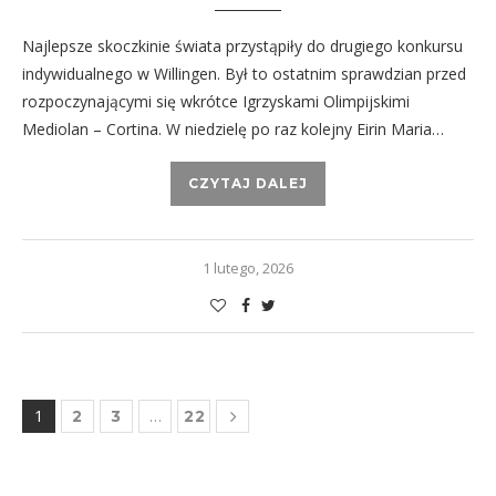
Najlepsze skoczkinie świata przystąpiły do drugiego konkursu
indywidualnego w Willingen. Był to ostatnim sprawdzian przed
rozpoczynającymi się wkrótce Igrzyskami Olimpijskimi
Mediolan – Cortina. W niedzielę po raz kolejny Eirin Maria…
CZYTAJ DALEJ
1 lutego, 2026
1
…
2
3
22