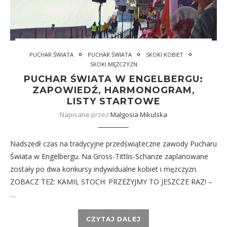
PUCHAR ŚWIATA
PUCHAR ŚWIATA
SKOKI KOBIET
SKOKI MĘŻCZYZN
PUCHAR ŚWIATA W ENGELBERGU:
ZAPOWIEDŹ, HARMONOGRAM,
LISTY STARTOWE
Napisane przez
Małgosia Mikulska
Nadszedł czas na tradycyjne przedświąteczne zawody Pucharu
Świata w Engelbergu. Na Gross-Tittlis-Schanze zaplanowane
zostały po dwa konkursy indywidualne kobiet i mężczyzn.
ZOBACZ TEŻ: KAMIL STOCH: PRZEŻYJMY TO JESZCZE RAZ! –
…
CZYTAJ DALEJ