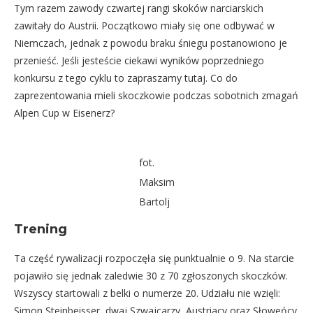
Tym razem zawody czwartej rangi skoków narciarskich
zawitały do Austrii. Początkowo miały się one odbywać w
Niemczach, jednak z powodu braku śniegu postanowiono je
przenieść. Jeśli jesteście ciekawi wyników poprzedniego
konkursu z tego cyklu to zapraszamy
tutaj
. Co do
zaprezentowania mieli skoczkowie podczas sobotnich zmagań
Alpen Cup w Eisenerz?
fot.
Maksim
Bartolj
Trening
Ta część rywalizacji rozpoczęła się punktualnie o 9. Na starcie
pojawiło się jednak zaledwie 30 z 70 zgłoszonych skoczków.
Wszyscy startowali z belki o numerze 20. Udziału nie wzięli:
Simon Steinbeisser, dwaj Szwajcarzy, Austriacy oraz Słoweńcy.