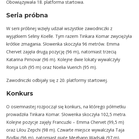
Obowiązywała 18. platforma startowa.
Seria próbna
W serii próbnej wzięły udział wszystkie zawodniczki z
wyjątkiem Seliny Koelle. Tym razem Tinkara Komar zwyciężyła
krótkie zmagania. Słowenka skoczyła 96 metrów. Emma
Chervet zajęła drugą pozycję (96 m), natomiast trzecią
Katarina Pirnovar (96 m). Kolejne dwie lokaty wywalczyły
Ronja Loh (95 m) oraz Noelia Vuerich (95 m).
Zawodniczki odbijały się z 20. platformy startowej.
Konkurs
O osiemnastej rozpoczął się konkurs, na którego półmetku
prowadziła Tinkara Komar. Słowenka skoczyła 102,5 metra.
Kolejne pozycje zajęły Francuzki – Emma Chervet (99,5 m)
oraz Lilou Zepchi (98 m). Czwarte miejsce wywalczyła Taja
Bodlaj (96 m), natomiast piąte Meghann Wadsak (97 m).