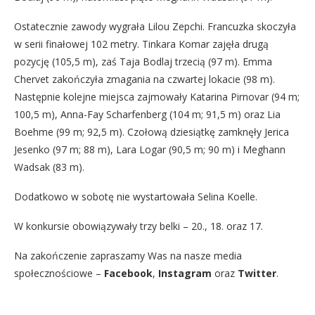
Ostatecznie zawody wygrała Lilou Zepchi. Francuzka skoczyła
w serii finałowej 102 metry. Tinkara Komar zajęła drugą
pozycję (105,5 m), zaś Taja Bodlaj trzecią (97 m). Emma
Chervet zakończyła zmagania na czwartej lokacie (98 m).
Następnie kolejne miejsca zajmowały Katarina Pirnovar (94 m;
100,5 m), Anna-Fay Scharfenberg (104 m; 91,5 m) oraz Lia
Boehme (99 m; 92,5 m). Czołową dziesiątkę zamknęły Jerica
Jesenko (97 m; 88 m), Lara Logar (90,5 m; 90 m) i Meghann
Wadsak (83 m).
Dodatkowo w sobotę nie wystartowała Selina Koelle.
W konkursie obowiązywały trzy belki – 20., 18. oraz 17.
Na zakończenie zapraszamy Was na nasze media
społecznościowe –
Facebook
,
Instagram
oraz
Twitter
.