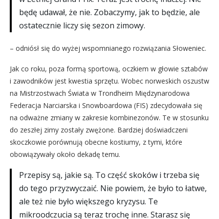
będę udawał, że nie. Zobaczymy, jak to będzie, ale
ostatecznie liczy się sezon zimowy.
– odniósł się do wyżej wspomnianego rozwiązania Słoweniec.
Jak co roku, poza formą sportową, oczkiem w głowie sztabów
i zawodników jest kwestia sprzętu. Wobec norweskich oszustw
na Mistrzostwach Świata w Trondheim Międzynarodowa
Federacja Narciarska i Snowboardowa (FIS) zdecydowała się
na odważne zmiany w zakresie kombinezonów. Te w stosunku
do zeszłej zimy zostały zwężone. Bardziej doświadczeni
skoczkowie porównują obecne kostiumy, z tymi, które
obowiązywały około dekadę temu.
Przepisy są, jakie są. To część skoków i trzeba się
do tego przyzwyczaić. Nie powiem, że było to łatwe,
ale też nie było większego kryzysu. Te
mikroodczucia są teraz trochę inne. Starasz się