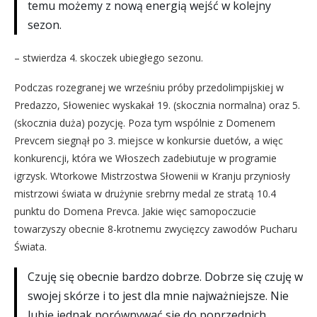
temu możemy z nową energią wejść w kolejny
sezon.
– stwierdza 4. skoczek ubiegłego sezonu.
Podczas rozegranej we wrześniu próby przedolimpijskiej w
Predazzo, Słoweniec wyskakał 19. (skocznia normalna) oraz 5.
(skocznia duża) pozycję. Poza tym wspólnie z Domenem
Prevcem siegnął po 3. miejsce w konkursie duetów, a więc
konkurencji, która we Włoszech zadebiutuje w programie
igrzysk. Wtorkowe Mistrzostwa Słowenii w Kranju przyniosły
mistrzowi świata w drużynie srebrny medal ze stratą 10.4
punktu do Domena Prevca. Jakie więc samopoczucie
towarzyszy obecnie 8-krotnemu zwycięzcy zawodów Pucharu
Świata.
Czuję się obecnie bardzo dobrze. Dobrze się czuję w
swojej skórze i to jest dla mnie najważniejsze. Nie
lubię jednak porównywać się do poprzednich