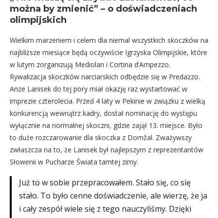
można by zmienić”
– o doświadczeniach
olimpijskich
Wielkim marzeniem i celem dla niemal wszystkich skoczków na
najbliższe miesiące będą oczywiście Igrzyska Olimpijskie, które
w lutym zorganizują Mediolan i Cortina d’Ampezzo.
Rywalizacja skoczków narciarskich odbędzie się w Predazzo.
Anze Lanisek do tej pory miał okazję raz wystartować w
imprezie czterolecia. Przed 4 laty w Pekinie w związku z wielką
konkurencją wewnątrz kadry, dostał nominację do występu
wyłącznie na normalnej skoczni, gdzie zajął 13. miejsce. Było
to duże rozczarowanie dla skoczka z Domžal. Zważywszy
zwłaszcza na to, że Lanisek był najlepszym z reprezentantów
Słowenii w Pucharze Świata tamtej zimy.
Już to w sobie przepracowałem. Stało się, co się
stało. To było cenne doświadczenie, ale wierzę, że ja
i cały zespół wiele się z tego nauczyliśmy. Dzięki