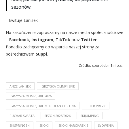
sezonów.
– kwituje Lanisek.
Na zakończenie zapraszamy na nasze media społecznościowe
–
Facebook
,
Instagram
,
TikTok
oraz
Twitter
.
Ponadto zachęcamy do wsparcia naszej strony za
pośrednictwem
Suppi
.
Źródło: sportklub.n1info.si.
ANZE LANISEK
IGRZYSKA OLIMPIJSKIE
IGRZYSKA OLIMPIJSKIE 2026
IGRZYSKA OLIMPIJSKIE MEDIOLAN CORTINA
PETER PREVC
PUCHAR ŚWIATA
SEZON 2025/2026
SKIJUMPING
SKISPRINGEN
SKOKI
SKOKI NARCIARSKIE
SŁOWENIA