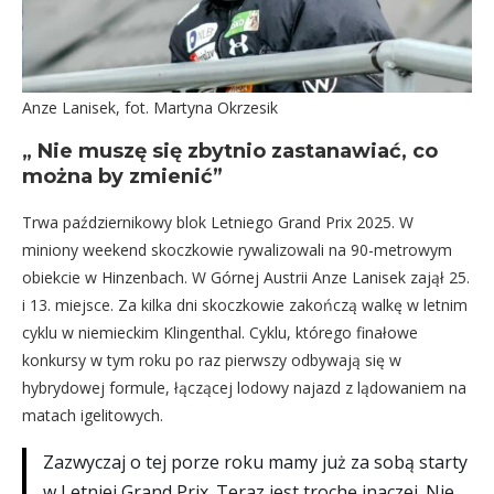
Anze Lanisek, fot. Martyna Okrzesik
„ Nie muszę się zbytnio zastanawiać, co
można by zmienić”
Trwa październikowy blok Letniego Grand Prix 2025. W
miniony weekend skoczkowie rywalizowali na 90-metrowym
obiekcie w Hinzenbach. W Górnej Austrii Anze Lanisek zajął 25.
i 13. miejsce. Za kilka dni skoczkowie zakończą walkę w letnim
cyklu w niemieckim Klingenthal. Cyklu, którego finałowe
konkursy w tym roku po raz pierwszy odbywają się w
hybrydowej formule, łączącej lodowy najazd z lądowaniem na
matach igelitowych.
Zazwyczaj o tej porze roku mamy już za sobą starty
w Letniej Grand Prix. Teraz jest trochę inaczej. Nie