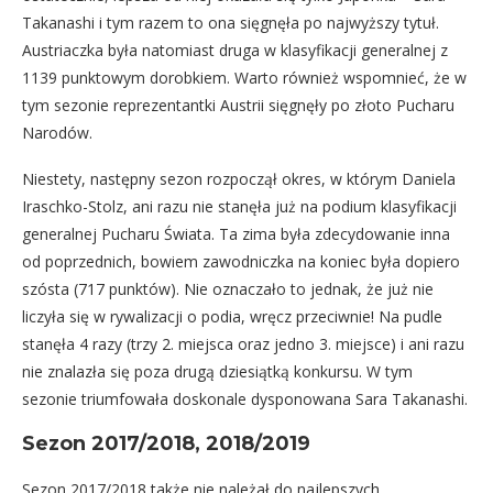
Takanashi i tym razem to ona sięgnęła po najwyższy tytuł.
Austriaczka była natomiast druga w klasyfikacji generalnej z
1139 punktowym dorobkiem. Warto również wspomnieć, że w
tym sezonie reprezentantki Austrii sięgnęły po złoto Pucharu
Narodów.
Niestety, następny sezon rozpoczął okres, w którym Daniela
Iraschko-Stolz, ani razu nie stanęła już na podium klasyfikacji
generalnej Pucharu Świata. Ta zima była zdecydowanie inna
od poprzednich, bowiem zawodniczka na koniec była dopiero
szósta (717 punktów). Nie oznaczało to jednak, że już nie
liczyła się w rywalizacji o podia, wręcz przeciwnie! Na pudle
stanęła 4 razy (trzy 2. miejsca oraz jedno 3. miejsce) i ani razu
nie znalazła się poza drugą dziesiątką konkursu. W tym
sezonie triumfowała doskonale dysponowana Sara Takanashi.
Sezon 2017/2018, 2018/2019
Sezon 2017/2018 także nie należał do najlepszych.