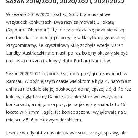
Sezon 2019/2020, 2020/2021, 2021/2022
W sezonie 2019/2020 Iraschko-Stolz brała udział we
wszystkich konkursach. Dwa razy zajmowała 3. lokatę
(Sapporo i Obersdorf) i tylko raz znalazła się poza pierwszą
dwudziestką. To dało jej 6. pozycję w klasyfikacji generalnej.
Przypominamy, że Kryształową Kulę zdobyła wtedy Maren
Lundby. Austriaczki natomiast, po raz kolejny okazały się być
najlepszą drużyną i zdobyły złoto Pucharu Narodów.
Sezon 2020/2021 rozpoczął się od 6. pozycji na zawodach w
Ramsau. W późniejszym czasie wielokrotnie była 4., natomiast
ani razu nie udało się jej doskoczyć do najlepszej trójki. Po raz
kolejny, oglądaliśmy Danielę Iraschko-Stolz we wszystkich
konkursach, a najgorsza pozycja na jakiej się znalazła to 15.
lokata w Niżnym Tagile. Na koniec sezonu, wylądowała na 5.
miejscu z 516 punktowym dorobkiem.
Jeszcze wtedy nikt z nas nie zdawał sobie z tego sprawy, ale