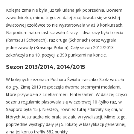
Kolejna zima nie była już tak udana jak poprzednia. Bowiem
zawodniczka, mimo tego, że dalej znajdowała się w ścisłej
światowej czołówce to nie wystartowała w aż 9 konkursach.
Na podium natomiast stawała 4 razy – dwa razy była trzecia
(Ramsau i Schonach), raz druga (Schonach) oraz wygrała
jedne zawody (Krasnaja Polana). Cały sezon 2012/2013
zakończyła na 10. pozycji z 390 punktami na koncie.
Sezon 2013/2014, 2014/2015
W kolejnych sezonach Pucharu Świata Iraschko-Stolz wróciła
do gry. Zimę 2013 rozpoczęła dwoma srebrnymi medalami,
które przywiozła z Lillehammer i Hinterzarten. W dalszej części
sezonu regularnie plasowała się w czołowej 10 (tylko raz, w
Sapporo była 15.). Niestety, również tutaj zdarzały się dni, w
których Austriaczka nie brała udziału w rywalizacji. Mimo tego,
poprzednie występy dały jej 5. lokatę w klasyfikacji generalnej,
a na jej konto trafiły 682 punkty.