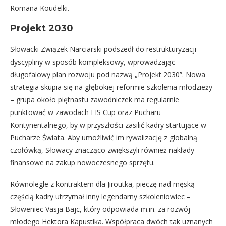
Romana Koudelki.
Projekt 2030
Słowacki Związek Narciarski podszedł do restrukturyzacji
dyscypliny w sposób kompleksowy, wprowadzając
długofalowy plan rozwoju pod nazwą „Projekt 2030”. Nowa
strategia skupia się na głębokiej reformie szkolenia młodzieży
– grupa około piętnastu zawodniczek ma regularnie
punktować w zawodach FIS Cup oraz Pucharu
Kontynentalnego, by w przyszłości zasilić kadry startujące w
Pucharze Świata. Aby umożliwić im rywalizację z globalną
czołówką, Słowacy znacząco zwiększyli również nakłady
finansowe na zakup nowoczesnego sprzętu.
Równolegle z kontraktem dla Jiroutka, pieczę nad męską
częścią kadry utrzymał inny legendarny szkoleniowiec –
Słoweniec Vasja Bajc, który odpowiada m.in. za rozwój
młodego Hektora Kapustika. Współpraca dwóch tak uznanych