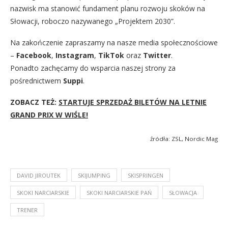
nazwisk ma stanowić fundament planu rozwoju skoków na
Słowacji, roboczo nazywanego „Projektem 2030”.
Na zakończenie zapraszamy na nasze media społecznościowe
–
Facebook
,
Instagram
,
TikTok
oraz
Twitter
.
Ponadto zachęcamy do wsparcia naszej strony za
pośrednictwem
Suppi
.
ZOBACZ TEŻ:
STARTUJE SPRZEDAŻ BILETÓW NA LETNIE
GRAND PRIX W WIŚLE!
źródła: ZSL, Nordic Mag
DAVID JIROUTEK
SKIJUMPING
SKISPRINGEN
SKOKI NARCIARSKIE
SKOKI NARCIARSKIE PAŃ
SŁOWACJA
TRENER