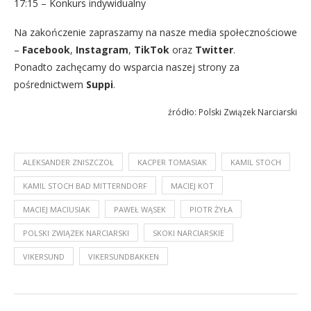
17:15 – Konkurs indywidualny
Na zakończenie zapraszamy na nasze media społecznościowe
–
Facebook
,
Instagram
,
TikTok
oraz
Twitter
.
Ponadto zachęcamy do wsparcia naszej strony za
pośrednictwem
Suppi
.
źródło: Polski Związek Narciarski
ALEKSANDER ZNISZCZOŁ
KACPER TOMASIAK
KAMIL STOCH
KAMIL STOCH BAD MITTERNDORF
MACIEJ KOT
MACIEJ MACIUSIAK
PAWEŁ WĄSEK
PIOTR ŻYŁA
POLSKI ZWIĄZEK NARCIARSKI
SKOKI NARCIARSKIE
VIKERSUND
VIKERSUNDBAKKEN