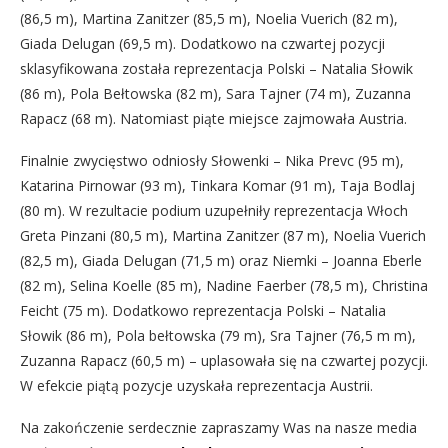
(86,5 m), Martina Zanitzer (85,5 m), Noelia Vuerich (82 m),
Giada Delugan (69,5 m). Dodatkowo na czwartej pozycji
sklasyfikowana została reprezentacja Polski – Natalia Słowik
(86 m), Pola Bełtowska (82 m), Sara Tajner (74 m), Zuzanna
Rapacz (68 m). Natomiast piąte miejsce zajmowała Austria.
Finalnie zwycięstwo odniosły Słowenki – Nika Prevc (95 m),
Katarina Pirnowar (93 m), Tinkara Komar (91 m), Taja Bodlaj
(80 m). W rezultacie podium uzupełniły reprezentacja Włoch
Greta Pinzani (80,5 m), Martina Zanitzer (87 m), Noelia Vuerich
(82,5 m), Giada Delugan (71,5 m) oraz Niemki – Joanna Eberle
(82 m), Selina Koelle (85 m), Nadine Faerber (78,5 m), Christina
Feicht (75 m). Dodatkowo reprezentacja Polski – Natalia
Słowik (86 m), Pola bełtowska (79 m), Sra Tajner (76,5 m m),
Zuzanna Rapacz (60,5 m) – uplasowała się na czwartej pozycji.
W efekcie piątą pozycje uzyskała reprezentacja Austrii.
Na zakończenie serdecznie zapraszamy Was na nasze media