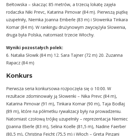
Bełtowska – skacząc 85 metrów, a trzecią lokatę zajęła
rodaczka Niki Prevc, Katarina Pirnovar (84 m). Pierwszą piątkę
uzupełniły, Niemka Joanna Emberle (83 m) i Słowenka Tinkara
Komar (84 m). W rankingu drużynowym zwyciężyła Słowenia,
druga była Polska, natomiast trzecie Włochy.
Wyniki pozostałych polek:
6. Natalia Słowik (84 m) 12. Sara Tajner (72 m) 20. Zuzanna
Rapacz (84 m)
Konkurs
Pierwsza seria konkursowa rozpoczęła się o 10:00. W
rezultacie zdominowały ją Słowenki – Nika Prevc (84 m),
Katarina Pirnovar (91 m), Tinkara Komar (90 m), Taja Bodlaj
(89 m), które na półmetku rywalizacji były na prowadzeniu.
Natomiast czołową trójkę uzupełniły – reprezentacja Niemiec
(Joanna Eberle (83 m), Selina Koelle (81,5 m), Nadine Faerber
(80,5 m), Christina Feicht (75,5 m) i Włoch – Greta Pinzani