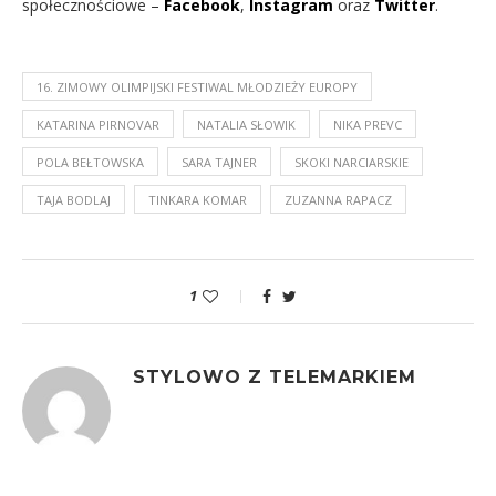
społecznościowe –
Facebook
,
Instagram
oraz
Twitter
.
16. ZIMOWY OLIMPIJSKI FESTIWAL MŁODZIEŻY EUROPY
KATARINA PIRNOVAR
NATALIA SŁOWIK
NIKA PREVC
POLA BEŁTOWSKA
SARA TAJNER
SKOKI NARCIARSKIE
TAJA BODLAJ
TINKARA KOMAR
ZUZANNA RAPACZ
1
STYLOWO Z TELEMARKIEM