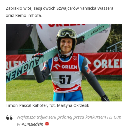
Zabrakło w tej sesji dwóch Szwajcarów Yannicka Wassera
oraz Remo Imhofa.
Timon-Pascal Kahofer, fot. Martyna Okrzesik
Najlepsza trójka serii próbnej przed konkursem FIS Cup
w
#Einsiedeln