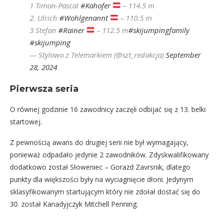
1 Timon-Pascal
#Kahofer
– 114.5 m
2. Ulrich
#Wohlgenannt
– 110.5 m
3 Stefan
#Rainer
– 112.5 m
#skijumpingfamily
#skijumping
— Stylowo z Telemarkiem (@szt_redakcja)
September
28, 2024
Pierwsza seria
O równej godzinie 16 zawodnicy zaczęli odbijać się z 13. belki
startowej.
Z pewnością awans do drugiej serii nie był wymagający,
ponieważ odpadało jedynie 2 zawodników. Zdyskwalifikowany
dodatkowo został Słoweniec – Gorazd Zavrsnik, dlatego
punkty dla większości były na wyciagnięcie dłoni. Jedynym
sklasyfikowanym startującym który nie zdołał dostać się do
30. został Kanadyjczyk Mitchell Penning.