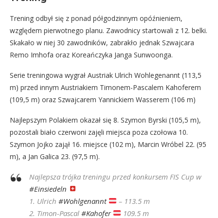
Trening odbył się z ponad półgodzinnym opóźnieniem,
względem pierwotnego planu. Zawodnicy startowali z 12. belki.
Skakało w niej 30 zawodników, zabrakło jednak Szwajcara
Remo Imhofa oraz Koreańczyka Janga Sunwoonga.
Serie treningowa wygrał Austriak Ulrich Wohlegenannt (113,5
m) przed innym Austriakiem Timonem-Pascalem Kahoferem
(109,5 m) oraz Szwajcarem Yannickiem Wasserem (106 m)
Najlepszym Polakiem okazał się 8. Szymon Byrski (105,5 m),
pozostali biało czerwoni zajęli miejsca poza czołowa 10.
Szymon Jojko zajął 16. miejsce (102 m), Marcin Wróbel 22. (95
m), a Jan Galica 23. (97,5 m).
Najlepsza trójka treningu przed konkursem FIS Cup w
#Einsiedeln
1. Ulrich
#Wohlgenannt
– 113.5 m
2. Timon-Pascal
#Kahofer
109.5 m