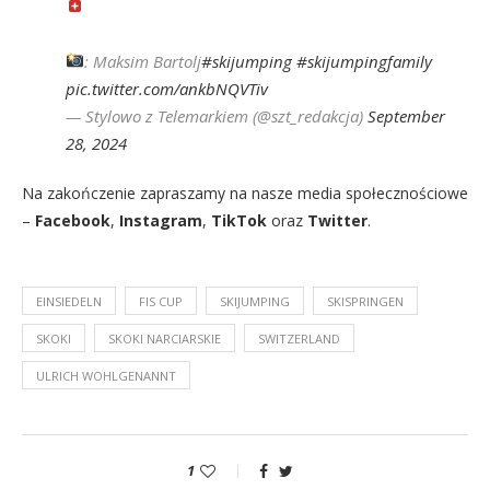
: Maksim Bartolj
#skijumping
#skijumpingfamily
pic.twitter.com/ankbNQVTiv
— Stylowo z Telemarkiem (@szt_redakcja)
September
28, 2024
Na zakończenie zapraszamy na nasze media społecznościowe
–
Facebook
,
Instagram
,
TikTok
oraz
Twitter
.
EINSIEDELN
FIS CUP
SKIJUMPING
SKISPRINGEN
SKOKI
SKOKI NARCIARSKIE
SWITZERLAND
ULRICH WOHLGENANNT
1