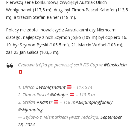
Pierwszą serie konkursową zwyciężył Austriak Ulrich
Wohlgenannt (117,5 m), drugi był Timon-Pascal Kahofer (113,5
m), a trzecim Stefan Rainer (118 m).
Polacy nie zdołali powalczyć z Austriakami czy Niemcami
dlatego, najlepszy z nich Szymon Jojko (109 m) był dopiero 16.
19. był Szymon Byrski (105,5 m.), 21. Marcin Wróbel (103 m),
zaś 23 Jan Galica (103,5 m).
Czołowa trójka po pierwszej serii FIS Cup w
#Einsiedeln
1. Ulrich
#Wohlgenannt
– 117.5 m
2. Timon-Pascal
#Kahofer
– 113.5 m
3. Stefan
#Rainer
– 118 m
#skijumpingfamily
#skijumping
— Stylowo z Telemarkiem (@szt_redakcja)
September
28, 2024