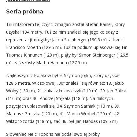
Seria próbna
Triumfatorem tej części zmagań został Stefan Rainer, który
uzyskał 134 metry. Tuż za nim znaleźli się jego koledzy z
reprezentacji: drugi był Jakob Steinberger (130.5 m), a trzeci
Francisco Moerth (129.5 m). Tuż za podium uplasował się Fin
Tuomas Kinnunen (128 m), piąty był Simon Steinberger (126.5
m), zaś szósty Martin Hamann (127.5 m).
Najlepszym z Polaków był 9. Szymon Jojko, który uzyskał
128.5 metra. W czołowej „30” znaleźli się również: 18. Jakub
Wolny (130 m), 21. Łukasz Łukaszczyk (119 m), 29. Jan Galica
(116 m) oraz 30. Andrzej Stękała (118 m). Na dalszych
pozycjach uplasowali się: 34. Szymon Sarniak (113 m), 39.
Mateusz Gruszka (120 m), 41. Marcin Wróbel (120 m), 42.
Wiktor Szozda (118 m), zaś 46. był Jan Habdas (109.5 m).
Słoweniec Nejc Toporis nie oddał swojej próby.