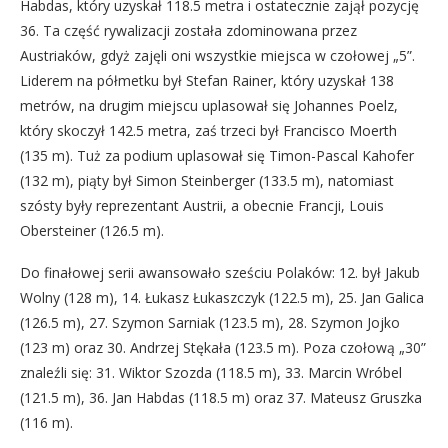
Habdas, który uzyskał 118.5 metra i ostatecznie zajął pozycję
36. Ta część rywalizacji została zdominowana przez
Austriaków, gdyż zajęli oni wszystkie miejsca w czołowej „5”.
Liderem na półmetku był Stefan Rainer, który uzyskał 138
metrów, na drugim miejscu uplasował się Johannes Poelz,
który skoczył 142.5 metra, zaś trzeci był Francisco Moerth
(135 m). Tuż za podium uplasował się Timon-Pascal Kahofer
(132 m), piąty był Simon Steinberger (133.5 m), natomiast
szósty były reprezentant Austrii, a obecnie Francji, Louis
Obersteiner (126.5 m).
Do finałowej serii awansowało sześciu Polaków: 12. był Jakub
Wolny (128 m), 14. Łukasz Łukaszczyk (122.5 m), 25. Jan Galica
(126.5 m), 27. Szymon Sarniak (123.5 m), 28. Szymon Jojko
(123 m) oraz 30. Andrzej Stękała (123.5 m). Poza czołową „30”
znaleźli się: 31. Wiktor Szozda (118.5 m), 33. Marcin Wróbel
(121.5 m), 36. Jan Habdas (118.5 m) oraz 37. Mateusz Gruszka
(116 m).