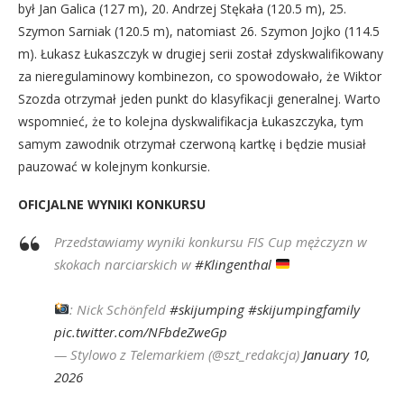
był Jan Galica (127 m), 20. Andrzej Stękała (120.5 m), 25.
Szymon Sarniak (120.5 m), natomiast 26. Szymon Jojko (114.5
m). Łukasz Łukaszczyk w drugiej serii został zdyskwalifikowany
za nieregulaminowy kombinezon, co spowodowało, że Wiktor
Szozda otrzymał jeden punkt do klasyfikacji generalnej. Warto
wspomnieć, że to kolejna dyskwalifikacja Łukaszczyka, tym
samym zawodnik otrzymał czerwoną kartkę i będzie musiał
pauzować w kolejnym konkursie.
OFICJALNE WYNIKI KONKURSU
Przedstawiamy wyniki konkursu FIS Cup mężczyzn w
skokach narciarskich w
#Klingenthal
: Nick Schönfeld
#skijumping
#skijumpingfamily
pic.twitter.com/NFbdeZweGp
— Stylowo z Telemarkiem (@szt_redakcja)
January 10,
2026