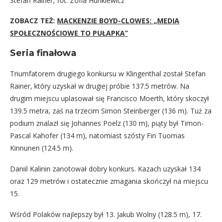
Stefan Rainer, fot. Zofia Hunkiewicz
ZOBACZ TEŻ:
MACKENZIE BOYD-CLOWES: „MEDIA
SPOŁECZNOŚCIOWE TO PUŁAPKA”
Seria finałowa
Triumfatorem drugiego konkursu w Klingenthal został Stefan
Rainer, który uzyskał w drugiej próbie 137.5 metrów. Na
drugim miejscu uplasował się Francisco Moerth, który skoczył
139.5 metra, zaś na trzecim Simon Steinberger (136 m). Tuż za
podium znalazł się Johannes Poelz (130 m), piąty był Timon-
Pascal Kahofer (134 m), natomiast szósty Fin Tuomas
Kinnunen (124.5 m).
Daniil Kalinin zanotował dobry konkurs. Kazach uzyskał 134
oraz 129 metrów i ostatecznie zmagania skończył na miejscu
15.
Wśród Polaków najlepszy był 13. Jakub Wolny (128.5 m), 17.