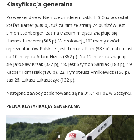
Klasyfikacja generalna
Po weekendzie w Niemczech liderem cyklu FIS Cup pozostał
Stefan Rainer (630 p), tuż za nim ze stratą 74 punktów jest
Simon Steinberger, zaś na trzecim miejscu znajduje się
Hannes Landerer (505 p). W czołowej „10” mamy dwóch
reprezentantów Polski: 7. jest Tomasz Pilch (387 p), natomiast
na 10. miejscu Adam Niżnik (362 p). Na 12. miejscu znajduje
się Jarosław Krzak (322 p), 18. jest Szymon Sarniak (183 p), 19.
Kacper Tomasiak (180 p), 22. Tymoteusz Amilkiewicz (156 p),
zaś 26. Łukasz Łukaszczyk (132 p).
Następne zawody zaplanowane są na 31.01-01.02 w Szczyrku.
PEŁNA KLASYFIKACJA GENERALNA