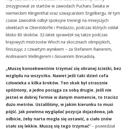
zrezygnował ze startów w zawodach Pucharu Świata w
niemieckim Klingenthal oraz szwajcarskim Engelbergu. W tym
czasie zawodnik odbył spokojne treningi na mniejszych
obiektach w Oberstdorfie i Predazzo, podczas których oddał
blisko 80 skoków. 32-latek sprawdził się także podczas
krajowych mistrzostw Włoch na skoczniach olimpijskich,
finiszując z czwartym wynikiem – za Stefanem Rainerem,
Andreasem Wellingerem i Giovannim Bresadolą.
„Muszę konsekwentnie trzymać się obranej ścieżki, bez
względu na wszystko. Nawet jeśli taki dzień cofa
człowieka o kilka kroków. Ten skok był strasznie
spóźniony, a jedno pociąga za sobą drugie. Jeśli nie
jesteś w dobrej formie w danym momencie, to tracisz
dużo metrów. Ustaliliśmy, w jakim kierunku to musi
pójść. Jak powinna wyglądać pozycja dojazdowa, jak
odbicie, żeby narta mogła się ustawić, a ciało znów
stało się lekkie. Muszę się tego trzymać”
– powiedział