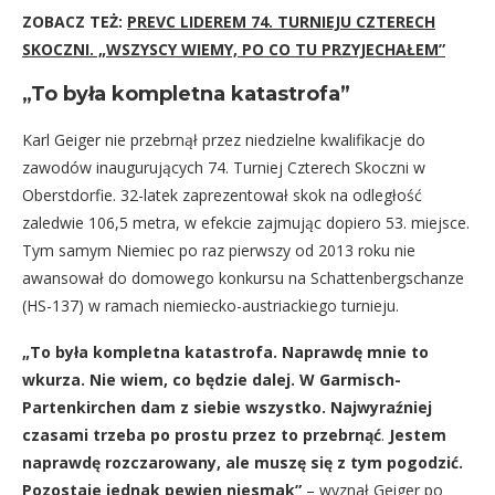
ZOBACZ TEŻ:
PREVC LIDEREM 74. TURNIEJU CZTERECH
SKOCZNI. „WSZYSCY WIEMY, PO CO TU PRZYJECHAŁEM”
„To była kompletna katastrofa”
Karl Geiger nie przebrnął przez niedzielne kwalifikacje do
zawodów inaugurujących 74. Turniej Czterech Skoczni w
Oberstdorfie. 32-latek zaprezentował skok na odległość
zaledwie 106,5 metra, w efekcie zajmując dopiero 53. miejsce.
Tym samym Niemiec po raz pierwszy od 2013 roku nie
awansował do domowego konkursu na Schattenbergschanze
(HS-137) w ramach niemiecko-austriackiego turnieju.
„To była kompletna katastrofa. Naprawdę mnie to
wkurza. Nie wiem, co będzie dalej. W Garmisch-
Partenkirchen dam z siebie wszystko. Najwyraźniej
czasami trzeba po prostu przez to przebrnąć
.
Jestem
naprawdę rozczarowany, ale muszę się z tym pogodzić.
Pozostaje jednak pewien niesmak”
– wyznał Geiger po