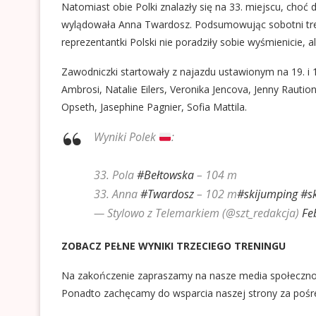
Natomiast obie Polki znalazły się na 33. miejscu, choć 
wylądowała Anna Twardosz. Podsumowując sobotni tren
reprezentantki Polski nie poradziły sobie wyśmienicie, a
Zawodniczki startowały z najazdu ustawionym na 19. i 1
Ambrosi, Natalie Eilers, Veronika Jencova, Jenny Rauti
Opseth, Jasephine Pagnier, Sofia Mattila.
Wyniki Polek
:
33. Pola
#Bełtowska
– 104 m
33. Anna
#Twardosz
– 102 m
#skijumping
#s
— Stylowo z Telemarkiem (@szt_redakcja)
Fe
ZOBACZ PEŁNE WYNIKI TRZECIEGO TRENINGU
Na zakończenie zapraszamy na nasze media społeczn
Ponadto zachęcamy do wsparcia naszej strony za poś