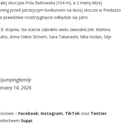
dalej skoczyła Pola Bełtowska (104 m), a 2 metry bliżej
ing przed jutrzejszym konkursem na dużej skoczni w Predazzo
le prawdziwe rozstrzygnięcie odbędzie się jutro.
8. stopniu. Na starcie zabrakło wielu zawodniczek: Martina
onaho, Anna Odine Stroem, Sara Takanashi, Nika Vodan, Silje
kijumpingfamily
bruary 14, 2026
ościowe –
Facebook
,
Instagram
,
TikTok
oraz
Twitter
.
rednictwem
Suppi
.