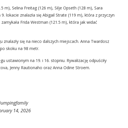
5 m), Selina Freitag (126 m), Silje Opseth (128 m), Sara
. lokacie znalazła się Abigail Strate (119 m), która z przyczyn
 zamykała Frida Westman (121.5 m), która jak widać
gu znalazły się na nieco dalszych miejscach. Anna Twardosz
 po skoku na 98 metr.
gu ustawionym na 19. i 16. stopniu. Rywalizację odpuściły
ncova, Jenny Rautionaho oraz Anna Odine Stroem.
jumpingfamily
bruary 14, 2026