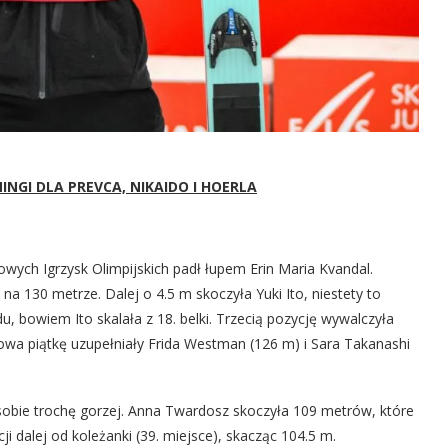
NGI DLA PREVCA, NIKAIDO I HOERLA
wych Igrzysk Olimpijskich padł łupem Erin Maria Kvandal.
na 130 metrze. Dalej o 4.5 m skoczyła Yuki Ito, niestety to
u, bowiem Ito skalała z 18. belki. Trzecią pozycję wywalczyła
ołowa piątkę uzupełniały Frida Westman (126 m) i Sara Takanashi
 sobie trochę gorzej. Anna Twardosz skoczyła 109 metrów, które
cji dalej od koleżanki (39. miejsce), skacząc 104.5 m.