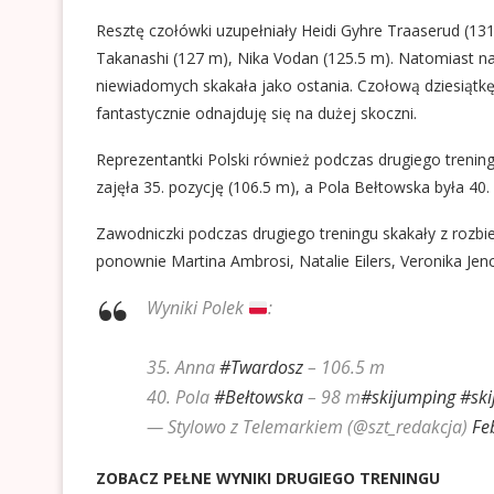
Resztę czołówki uzupełniały Heidi Gyhre Traaserud (131.
Takanashi (127 m), Nika Vodan (125.5 m). Natomiast na 9
niewiadomych skakała jako ostania. Czołową dziesiątkę
fantastycznie odnajduję się na dużej skoczni.
Reprezentantki Polski również podczas drugiego trenin
zajęła 35. pozycję (106.5 m), a Pola Bełtowska była 40.
Zawodniczki podczas drugiego treningu skakały z rozbie
ponownie Martina Ambrosi, Natalie Eilers, Veronika Je
Wyniki Polek
:
35. Anna
#Twardosz
– 106.5 m
40. Pola
#Bełtowska
– 98 m
#skijumping
#ski
— Stylowo z Telemarkiem (@szt_redakcja)
Fe
ZOBACZ PEŁNE WYNIKI DRUGIEGO TRENINGU