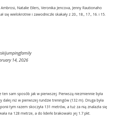
 Ambrosi, Natalie Eilers, Veronika Jencova, Jenny Rautionaho
ię wielokrotnie i zawodniczki skakały z 20., 18., 17., 16. i 15.
skijumpingfamily
bruary 14, 2026
nie ten sam sposób jak w pierwszej. Pierwszą niezmiennie była
 dalej niż w pierwszej rundzie treningów (132 m). Druga była
aponii tym razem skoczyła 131 metrów, a tuż za nią znalazła się
ła na 128 metrze, a do liderki brakowało jej 1.7 pkt.