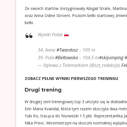
Ze swoich startów zrezygnowały Abigail Strate, Martina
oraz Anna Odine Stroem. Poziom belki startowej zmieniał s
belki.
Wyniki Polek
:
34. Anna
#Twardosz
– 109 m
39. Pola
#Bełtowska
– 104.5 m
#skijumping
#
— Stylowo z Telemarkiem (@szt_redakcja)
Fe
ZOBACZ PEŁNE WYNIKI PIERWSZEGO TRENINGU
Drugi trening
W drugiej serii treningowej top 3 ułożyło się w dokład
Erin Maria Kvandal, która tym razem skoczyła dwa metry
Yuki Ito, tracąca do Norweżki 1.5 pkt. Reprezentantka J
Nika Prevc. Wicemistrzyni na skoczni normalnej wylądowa