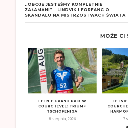
,,OBOJE JESTEŚMY KOMPLETNIE
ZAŁAMANI” – LINDVIK I FORFANG O
SKANDALU NA MISTRZOSTWACH ŚWIATA
MOŻE CI
YJSKICH
LETNIE GRAND PRIX W
LETNIE
?
COURCHEVEL: TRIUMF
COURCHE
TSCHOFENIGA
HARMONO
8 sierpnia, 2026
7 