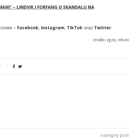
ANI” – LINDVIK I FORFANG O SKANDALU NA
ściowe –
Facebook
,
Instagram
,
TikTok
oraz
Twitter
.
źródło: vg.no, nrk.no
następny post