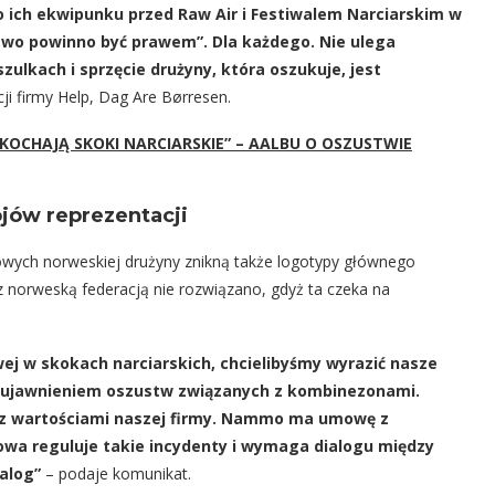
o ich ekwipunku przed Raw Air i Festiwalem Narciarskim w
rawo powinno być prawem”. Dla każdego. Nie ulega
ulkach i sprzęcie drużyny, która oszukuje, jest
ji firmy Help, Dag Are Børresen.
 KOCHAJĄ SKOKI NARCIARSKIE” – AALBU O OSZUSTWIE
jów reprezentacji
owych norweskiej drużyny znikną także logotypy głównego
norweską federacją nie rozwiązano, gdyż ta czeka na
wej w skokach narciarskich, chcielibyśmy wyrazić nasze
 z ujawnieniem oszustw związanych z kombinezonami.
e z wartościami naszej firmy. Nammo ma umowę z
mowa reguluje takie incydenty i wymaga dialogu między
alog”
– podaje komunikat.