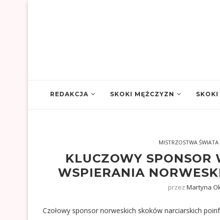
REDAKCJA
SKOKI MĘŻCZYZN
SKOKI
MISTRZOSTWA ŚWIATA
KLUCZOWY SPONSOR W
WSPIERANIA NORWESK
przez
Martyna Ok
Czołowy sponsor norweskich skoków narciarskich poinf