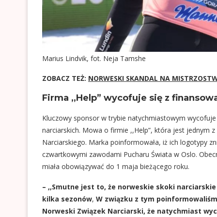
Marius Lindvik, fot. Neja Tamshe
ZOBACZ TEŻ:
NORWESKI SKANDAL NA MISTRZOSTWA
Firma ,,Help” wycofuje się z finanso
Kluczowy sponsor w trybie natychmiastowym wycofuje s
narciarskich. Mowa o firmie ,,Help”, która jest jedny
Narciarskiego. Marka poinformowała, iż ich logotypy z
czwartkowymi zawodami Pucharu Świata w Oslo. Obecn
miała obowiązywać do 1 maja bieżącego roku.
– ,,Smutne jest to, że norweskie skoki narciarski
kilka sezonów
,
W związku z tym poinformowaliśmy
Norweski Związek Narciarski, że natychmiast wyc