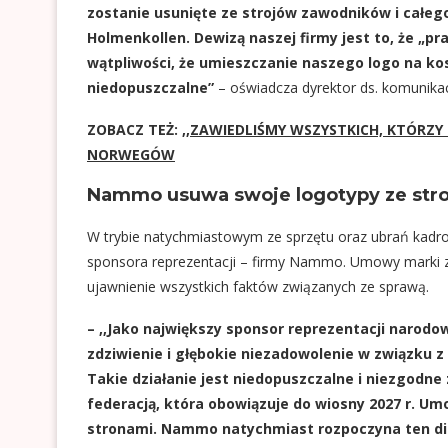
zostanie usunięte ze strojów zawodników i całeg
Holmenkollen. Dewizą naszej firmy jest to, że „p
wątpliwości, że umieszczanie naszego logo na kosz
niedopuszczalne”
– oświadcza dyrektor ds. komunikac
ZOBACZ TEŻ:
,,ZAWIEDLIŚMY WSZYSTKICH, KTÓRZY
NORWEGÓW
Nammo usuwa swoje logotypy ze stro
W trybie natychmiastowym ze sprzętu oraz ubrań kadr
sponsora reprezentacji – firmy Nammo. Umowy marki z 
ujawnienie wszystkich faktów związanych ze sprawą.
– ,,Jako największy sponsor reprezentacji narodo
zdziwienie i głębokie niezadowolenie w związku
Takie działanie jest niedopuszczalne i niezgodn
federacją, która obowiązuje do wiosny 2027 r. U
stronami. Nammo natychmiast rozpoczyna ten di