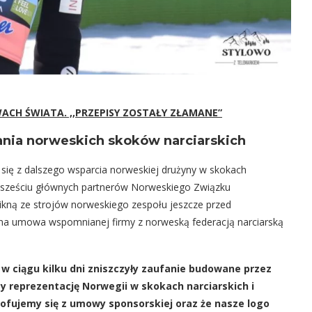
CH ŚWIATA. ,,PRZEPISY ZOSTAŁY ZŁAMANE”
wania norweskich skoków narciarskich
ię z dalszego wsparcia norweskiej drużyny w skokach
m z sześciu głównych partnerów Norweskiego Związku
nikną ze strojów norweskiego zespołu jeszcze przed
a umowa wspomnianej firmy z norweską federacją narciarską
e w ciągu kilku dni zniszczyły zaufanie budowane przez
 reprezentację Norwegii w skokach narciarskich i
ofujemy się z umowy sponsorskiej oraz że nasze logo