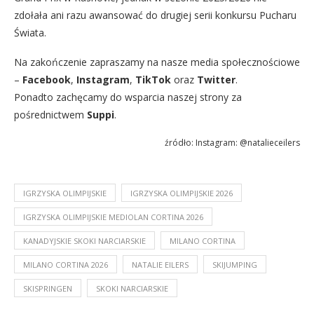
zdołała ani razu awansować do drugiej serii konkursu Pucharu
Świata.
Na zakończenie zapraszamy na nasze media społecznościowe
–
Facebook
,
Instagram
,
TikTok
oraz
Twitter
.
Ponadto zachęcamy do wsparcia naszej strony za
pośrednictwem
Suppi
.
źródło: Instagram: @natalieceilers
IGRZYSKA OLIMPIJSKIE
IGRZYSKA OLIMPIJSKIE 2026
IGRZYSKA OLIMPIJSKIE MEDIOLAN CORTINA 2026
KANADYJSKIE SKOKI NARCIARSKIE
MILANO CORTINA
MILANO CORTINA 2026
NATALIE EILERS
SKIJUMPING
SKISPRINGEN
SKOKI NARCIARSKIE