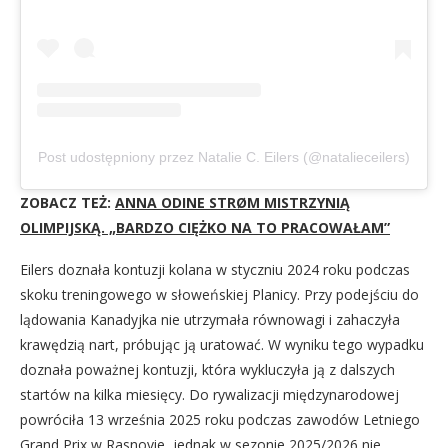
Post udostępniony przez Natalie C. Eilers (@natalieceilers)
ZOBACZ TEŻ:
ANNA ODINE STRØM MISTRZYNIĄ
OLIMPIJSKĄ. „BARDZO CIĘŻKO NA TO PRACOWAŁAM”
Eilers doznała kontuzji kolana w styczniu 2024 roku podczas
skoku treningowego w słoweńskiej Planicy. Przy podejściu do
lądowania Kanadyjka nie utrzymała równowagi i zahaczyła
krawędzią nart, próbując ją uratować. W wyniku tego wypadku
doznała poważnej kontuzji, która wykluczyła ją z dalszych
startów na kilka miesięcy. Do rywalizacji międzynarodowej
powróciła 13 września 2025 roku podczas zawodów Letniego
Grand Prix w Rasnovie, jednak w sezonie 2025/2026 nie