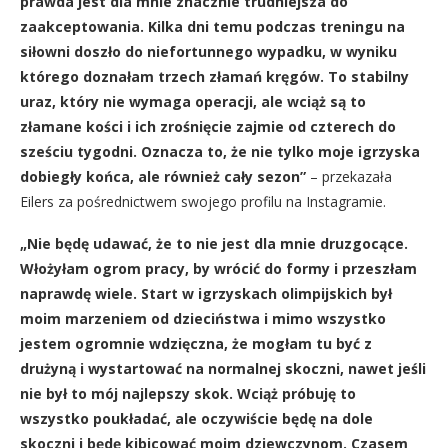
prawda jest dla mnie znacznie trudniejsza do
zaakceptowania. Kilka dni temu podczas treningu na
siłowni doszło do niefortunnego wypadku, w wyniku
którego doznałam trzech złamań kręgów. To stabilny
uraz, który nie wymaga operacji, ale wciąż są to
złamane kości i ich zrośnięcie zajmie od czterech do
sześciu tygodni. Oznacza to, że nie tylko moje igrzyska
dobiegły końca, ale również cały sezon”
– przekazała
Eilers za pośrednictwem swojego profilu na Instagramie.
„Nie będę udawać, że to nie jest dla mnie druzgocące.
Włożyłam ogrom pracy, by wrócić do formy i przeszłam
naprawdę wiele. Start w igrzyskach olimpijskich był
moim marzeniem od dzieciństwa i mimo wszystko
jestem ogromnie wdzięczna, że mogłam tu być z
drużyną i wystartować na normalnej skoczni, nawet jeśli
nie był to mój najlepszy skok. Wciąż próbuję to
wszystko poukładać, ale oczywiście będę na dole
skoczni i będę kibicować moim dziewczynom. Czasem