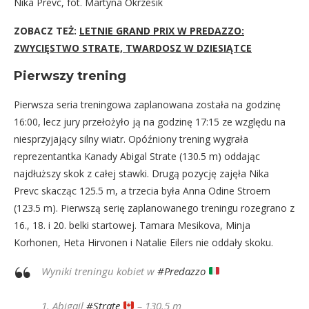
Nika Prevc, fot. Martyna Okrzesik
ZOBACZ TEŻ:
LETNIE GRAND PRIX W PREDAZZO:
ZWYCIĘSTWO STRATE, TWARDOSZ W DZIESIĄTCE
Pierwszy trening
Pierwsza seria treningowa zaplanowana została na godzinę
16:00, lecz jury przełożyło ją na godzinę 17:15 ze względu na
niesprzyjający silny wiatr. Opóźniony trening wygrała
reprezentantka Kanady Abigal Strate (130.5 m) oddając
najdłuższy skok z całej stawki. Drugą pozycję zajęła Nika
Prevc skacząc 125.5 m, a trzecia była Anna Odine Stroem
(123.5 m). Pierwszą serię zaplanowanego treningu rozegrano z
16., 18. i 20. belki startowej. Tamara Mesikova, Minja
Korhonen, Heta Hirvonen i Natalie Eilers nie oddały skoku.
Wyniki treningu kobiet w
#Predazzo
1. Abigail
#Strate
– 130.5 m