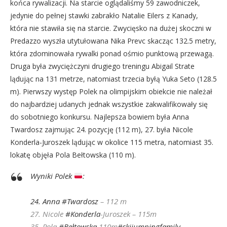
końca rywalizacji. Na starcie oglądaliśmy 59 zawodniczek,
jedynie do pełnej stawki zabrakło Natalie Eilers z Kanady,
która nie stawiła się na starcie. Zwycięsko na dużej skoczni w
Predazzo wyszła utytułowana Nika Prevc skacząc 132.5 metry,
która zdominowała rywalki ponad ośmio punktową przewagą.
Druga była zwyciężczyni drugiego treningu Abigail Strate
lądując na 131 metrze, natomiast trzecia byłą Yuka Seto (128.5
m). Pierwszy występ Polek na olimpijskim obiekcie nie należał
do najbardziej udanych jednak wszystkie zakwalifikowały się
do sobotniego konkursu. Najlepsza bowiem była Anna
Twardosz zajmując 24. pozycję (112 m), 27. była Nicole
Konderla-Juroszek lądując w okolice 115 metra, natomiast 35.
lokatę objęła Pola Bełtowska (110 m).
Wyniki Polek
:
24. Anna
#Twardosz
– 112 m
27. Nicole
#Konderla
-Juroszek – 115m
35. Pola
#Bełtowska
110m
#skijumpingfamily