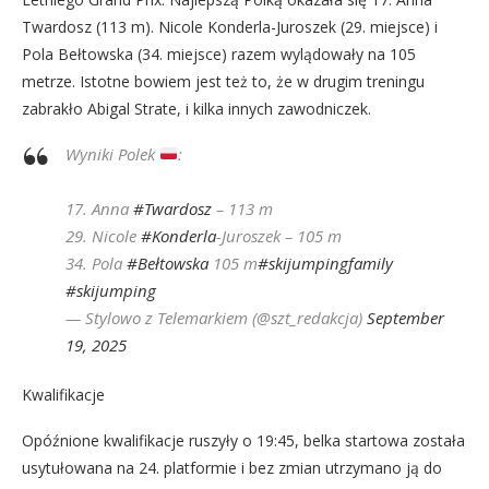
Twardosz (113 m). Nicole Konderla-Juroszek (29. miejsce) i
Pola Bełtowska (34. miejsce) razem wylądowały na 105
metrze. Istotne bowiem jest też to, że w drugim treningu
zabrakło Abigal Strate, i kilka innych zawodniczek.
Wyniki Polek
:
17. Anna
#Twardosz
– 113 m
29. Nicole
#Konderla
-Juroszek – 105 m
34. Pola
#Bełtowska
105 m
#skijumpingfamily
#skijumping
— Stylowo z Telemarkiem (@szt_redakcja)
September
19, 2025
Kwalifikacje
Opóźnione kwalifikacje ruszyły o 19:45, belka startowa została
usytułowana na 24. platformie i bez zmian utrzymano ją do