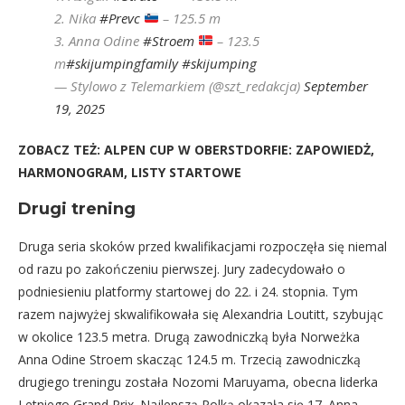
2. Nika
#Prevc
– 125.5 m
3. Anna Odine
#Stroem
– 123.5
m
#skijumpingfamily
#skijumping
— Stylowo z Telemarkiem (@szt_redakcja)
September
19, 2025
ZOBACZ TEŻ: ALPEN CUP W OBERSTDORFIE: ZAPOWIEDŻ,
HARMONOGRAM, LISTY STARTOWE
Drugi trening
Druga seria skoków przed kwalifikacjami rozpoczęła się niemal
od razu po zakończeniu pierwszej. Jury zadecydowało o
podniesieniu platformy startowej do 22. i 24. stopnia. Tym
razem najwyżej skwalifikowała się Alexandria Loutitt, szybując
w okolice 123.5 metra. Drugą zawodniczką była Norweżka
Anna Odine Stroem skacząc 124.5 m. Trzecią zawodniczką
drugiego treningu została Nozomi Maruyama, obecna liderka
Letniego Grand Prix. Najlepszą Polką okazała się 17. Anna