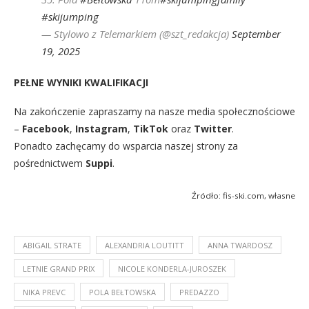
#skijumping
— Stylowo z Telemarkiem (@szt_redakcja)
September
19, 2025
PEŁNE WYNIKI KWALIFIKACJI
Na zakończenie zapraszamy na nasze media społecznościowe
–
Facebook
,
Instagram
,
TikTok
oraz
Twitter
.
Ponadto zachęcamy do wsparcia naszej strony za
pośrednictwem
Suppi
.
Źródło: fis-ski.com, własne
ABIGAIL STRATE
ALEXANDRIA LOUTITT
ANNA TWARDOSZ
LETNIE GRAND PRIX
NICOLE KONDERLA-JUROSZEK
NIKA PREVC
POLA BEŁTOWSKA
PREDAZZO