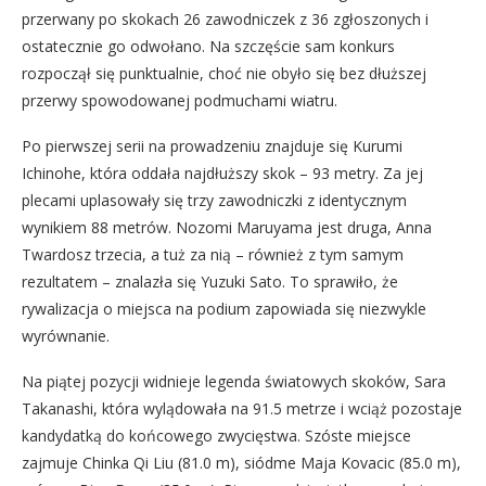
przerwany po skokach 26 zawodniczek z 36 zgłoszonych i
ostatecznie go odwołano. Na szczęście sam konkurs
rozpoczął się punktualnie, choć nie obyło się bez dłuższej
przerwy spowodowanej podmuchami wiatru.
Po pierwszej serii na prowadzeniu znajduje się Kurumi
Ichinohe, która oddała najdłuższy skok – 93 metry. Za jej
plecami uplasowały się trzy zawodniczki z identycznym
wynikiem 88 metrów. Nozomi Maruyama jest druga, Anna
Twardosz trzecia, a tuż za nią – również z tym samym
rezultatem – znalazła się Yuzuki Sato. To sprawiło, że
rywalizacja o miejsca na podium zapowiada się niezwykle
wyrównanie.
Na piątej pozycji widnieje legenda światowych skoków, Sara
Takanashi, która wylądowała na 91.5 metrze i wciąż pozostaje
kandydatką do końcowego zwycięstwa. Szóste miejsce
zajmuje Chinka Qi Liu (81.0 m), siódme Maja Kovacic (85.0 m),