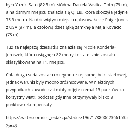
była Yuzuki Sato (82.5 m), siódma Daniela Vasilica Toth (79 m),
a na ósmym miejscu znalazła się Qi Liu, która skoczyła jedynie
73.5 metra. Na dziewiątym miejscu uplasowała się Paige Jones
z USA (87 m), a czołową dziesiątkę zamknęła Maja Kovacic
(78 m).
Tuż za najlepszą dziesiątką znalazła się Nicole Konderla-
Juroszek, która osiągnęła 82 metry i ostatecznie została
sklasyfikowana na 11. miejscu.
Cała druga seria została rozegrana z tej samej belki startowej,
jednak warunki były mocno zróżnicowane. W niektórych
przypadkach zawodniczki miały odjęte niemal 15 punktów za
korzystny wiatr, podczas gdy inne otrzymywały blisko 8
punktów rekompensaty.
https://twitter.com/szt_redakcja/status/1967178800623661535
?s=46