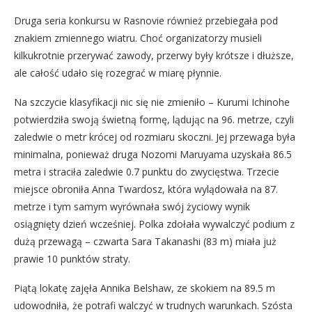
Druga seria konkursu w Rasnovie również przebiegała pod
znakiem zmiennego wiatru. Choć organizatorzy musieli
kilkukrotnie przerywać zawody, przerwy były krótsze i dłuższe,
ale całość udało się rozegrać w miarę płynnie.
Na szczycie klasyfikacji nic się nie zmieniło – Kurumi Ichinohe
potwierdziła swoją świetną formę, lądując na 96. metrze, czyli
zaledwie o metr krócej od rozmiaru skoczni. Jej przewaga była
minimalna, ponieważ druga Nozomi Maruyama uzyskała 86.5
metra i straciła zaledwie 0.7 punktu do zwycięstwa. Trzecie
miejsce obroniła Anna Twardosz, która wylądowała na 87.
metrze i tym samym wyrównała swój życiowy wynik
osiągnięty dzień wcześniej. Polka zdołała wywalczyć podium z
dużą przewagą – czwarta Sara Takanashi (83 m) miała już
prawie 10 punktów straty.
Piątą lokatę zajęła Annika Belshaw, ze skokiem na 89.5 m
udowodniła, że potrafi walczyć w trudnych warunkach. Szósta