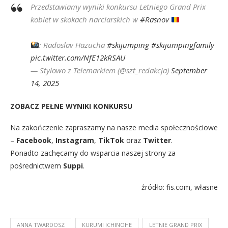
Przedstawiamy wyniki konkursu Letniego Grand Prix
kobiet w skokach narciarskich w
#Rasnov
: Radoslav Hazucha
#skijumping
#skijumpingfamily
pic.twitter.com/NfE12kRSAU
— Stylowo z Telemarkiem (@szt_redakcja)
September
14, 2025
ZOBACZ PEŁNE WYNIKI KONKURSU
Na zakończenie zapraszamy na nasze media społecznościowe
–
Facebook
,
Instagram
,
TikTok
oraz
Twitter
.
Ponadto zachęcamy do wsparcia naszej strony za
pośrednictwem
Suppi
.
źródło: fis.com, własne
ANNA TWARDOSZ
KURUMI ICHINOHE
LETNIE GRAND PRIX