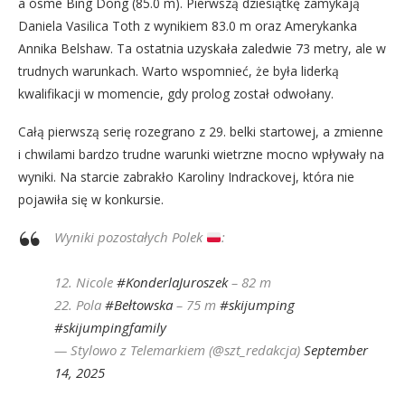
a ósme Bing Dong (85.0 m). Pierwszą dziesiątkę zamykają
Daniela Vasilica Toth z wynikiem 83.0 m oraz Amerykanka
Annika Belshaw. Ta ostatnia uzyskała zaledwie 73 metry, ale w
trudnych warunkach. Warto wspomnieć, że była liderką
kwalifikacji w momencie, gdy prolog został odwołany.
Całą pierwszą serię rozegrano z 29. belki startowej, a zmienne
i chwilami bardzo trudne warunki wietrzne mocno wpływały na
wyniki. Na starcie zabrakło Karoliny Indrackovej, która nie
pojawiła się w konkursie.
Wyniki pozostałych Polek
:
12. Nicole
#KonderlaJuroszek
– 82 m
22. Pola
#Bełtowska
– 75 m
#skijumping
#skijumpingfamily
— Stylowo z Telemarkiem (@szt_redakcja)
September
14, 2025