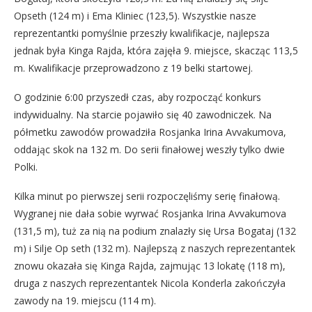
Opseth (124 m) i Ema Kliniec (123,5). Wszystkie nasze
reprezentantki pomyślnie przeszły kwalifikacje, najlepsza
jednak była Kinga Rajda, która zajęła 9. miejsce, skacząc 113,5
m. Kwalifikacje przeprowadzono z 19 belki startowej.
O godzinie 6:00 przyszedł czas, aby rozpocząć konkurs
indywidualny. Na starcie pojawiło się 40 zawodniczek. Na
półmetku zawodów prowadziła Rosjanka Irina Avvakumova,
oddając skok na 132 m. Do serii finałowej weszły tylko dwie
Polki.
Kilka minut po pierwszej serii rozpoczęliśmy serię finałową.
Wygranej nie dała sobie wyrwać Rosjanka Irina Avvakumova
(131,5 m), tuż za nią na podium znalazły się Ursa Bogataj (132
m) i Silje Op seth (132 m). Najlepszą z naszych reprezentantek
znowu okazała się Kinga Rajda, zajmując 13 lokatę (118 m),
druga z naszych reprezentantek Nicola Konderla zakończyła
zawody na 19. miejscu (114 m).