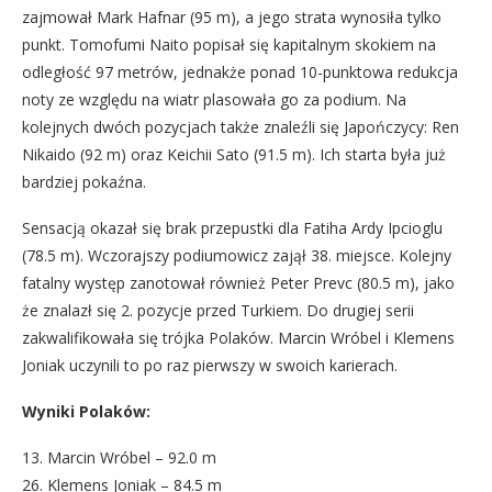
zajmował Mark Hafnar (95 m), a jego strata wynosiła tylko
punkt. Tomofumi Naito popisał się kapitalnym skokiem na
odległość 97 metrów, jednakże ponad 10-punktowa redukcja
noty ze względu na wiatr plasowała go za podium. Na
kolejnych dwóch pozycjach także znaleźli się Japończycy: Ren
Nikaido (92 m) oraz Keichii Sato (91.5 m). Ich starta była już
bardziej pokaźna.
Sensacją okazał się brak przepustki dla Fatiha Ardy Ipcioglu
(78.5 m). Wczorajszy podiumowicz zajął 38. miejsce. Kolejny
fatalny występ zanotował również Peter Prevc (80.5 m), jako
że znalazł się 2. pozycje przed Turkiem. Do drugiej serii
zakwalifikowała się trójka Polaków. Marcin Wróbel i Klemens
Joniak uczynili to po raz pierwszy w swoich karierach.
Wyniki Polaków:
13. Marcin Wróbel – 92.0 m
26. Klemens Joniak – 84.5 m