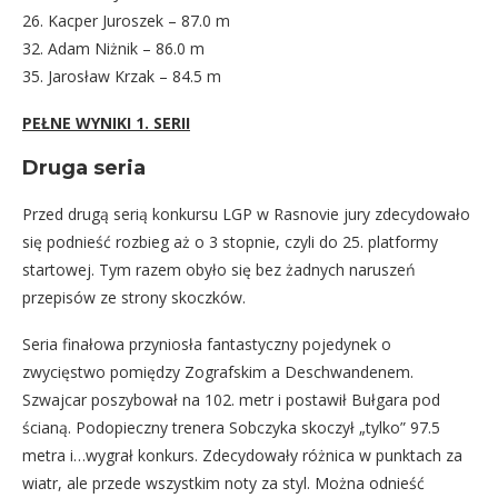
26. Kacper Juroszek – 87.0 m
32. Adam Niżnik – 86.0 m
35. Jarosław Krzak – 84.5 m
PEŁNE WYNIKI 1. SERII
Druga seria
Przed drugą serią konkursu LGP w Rasnovie jury zdecydowało
się podnieść rozbieg aż o 3 stopnie, czyli do 25. platformy
startowej. Tym razem obyło się bez żadnych naruszeń
przepisów ze strony skoczków.
Seria finałowa przyniosła fantastyczny pojedynek o
zwycięstwo pomiędzy Zografskim a Deschwandenem.
Szwajcar poszybował na 102. metr i postawił Bułgara pod
ścianą. Podopieczny trenera Sobczyka skoczył „tylko” 97.5
metra i…wygrał konkurs. Zdecydowały różnica w punktach za
wiatr, ale przede wszystkim noty za styl. Można odnieść