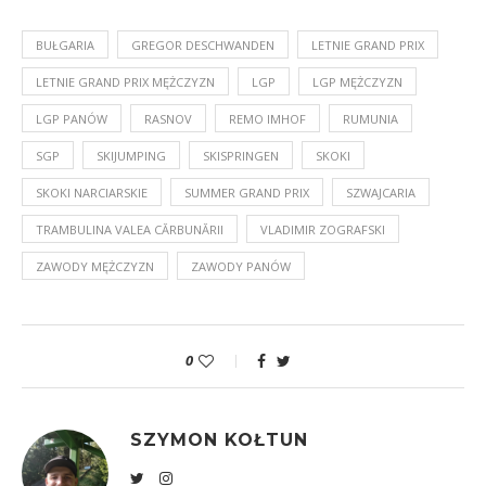
BUŁGARIA
GREGOR DESCHWANDEN
LETNIE GRAND PRIX
LETNIE GRAND PRIX MĘŻCZYZN
LGP
LGP MĘŻCZYZN
LGP PANÓW
RASNOV
REMO IMHOF
RUMUNIA
SGP
SKIJUMPING
SKISPRINGEN
SKOKI
SKOKI NARCIARSKIE
SUMMER GRAND PRIX
SZWAJCARIA
TRAMBULINA VALEA CĂRBUNĂRII
VLADIMIR ZOGRAFSKI
ZAWODY MĘŻCZYZN
ZAWODY PANÓW
0
SZYMON KOŁTUN