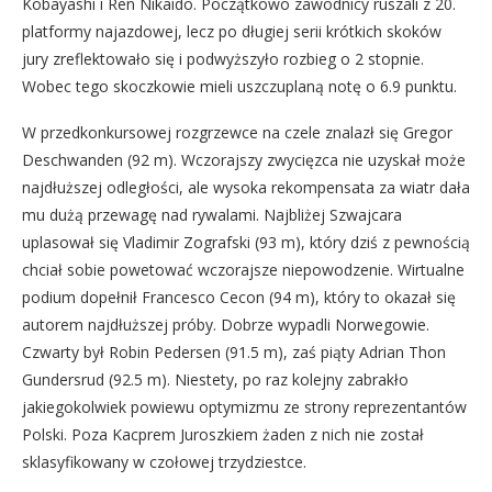
Kobayashi i Ren Nikaido. Początkowo zawodnicy ruszali z 20.
platformy najazdowej, lecz po długiej serii krótkich skoków
jury zreflektowało się i podwyższyło rozbieg o 2 stopnie.
Wobec tego skoczkowie mieli uszczuplaną notę o 6.9 punktu.
W przedkonkursowej rozgrzewce na czele znalazł się Gregor
Deschwanden (92 m). Wczorajszy zwycięzca nie uzyskał może
najdłuższej odległości, ale wysoka rekompensata za wiatr dała
mu dużą przewagę nad rywalami. Najbliżej Szwajcara
uplasował się Vladimir Zografski (93 m), który dziś z pewnością
chciał sobie powetować wczorajsze niepowodzenie. Wirtualne
podium dopełnił Francesco Cecon (94 m), który to okazał się
autorem najdłuższej próby. Dobrze wypadli Norwegowie.
Czwarty był Robin Pedersen (91.5 m), zaś piąty Adrian Thon
Gundersrud (92.5 m). Niestety, po raz kolejny zabrakło
jakiegokolwiek powiewu optymizmu ze strony reprezentantów
Polski. Poza Kacprem Juroszkiem żaden z nich nie został
sklasyfikowany w czołowej trzydziestce.