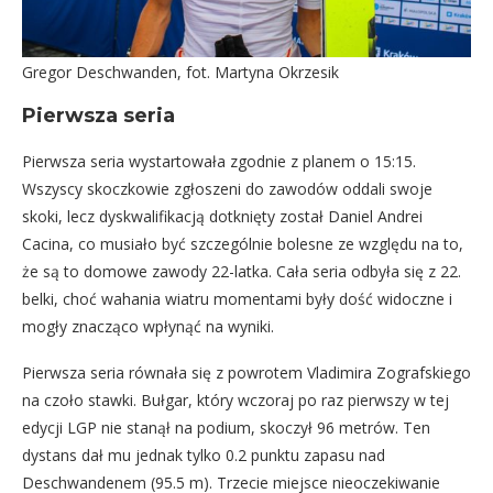
Gregor Deschwanden, fot. Martyna Okrzesik
Pierwsza seria
Pierwsza seria wystartowała zgodnie z planem o 15:15.
Wszyscy skoczkowie zgłoszeni do zawodów oddali swoje
skoki, lecz dyskwalifikacją dotknięty został Daniel Andrei
Cacina, co musiało być szczególnie bolesne ze względu na to,
że są to domowe zawody 22-latka. Cała seria odbyła się z 22.
belki, choć wahania wiatru momentami były dość widoczne i
mogły znacząco wpłynąć na wyniki.
Pierwsza seria równała się z powrotem Vladimira Zografskiego
na czoło stawki. Bułgar, który wczoraj po raz pierwszy w tej
edycji LGP nie stanął na podium, skoczył 96 metrów. Ten
dystans dał mu jednak tylko 0.2 punktu zapasu nad
Deschwandenem (95.5 m). Trzecie miejsce nieoczekiwanie