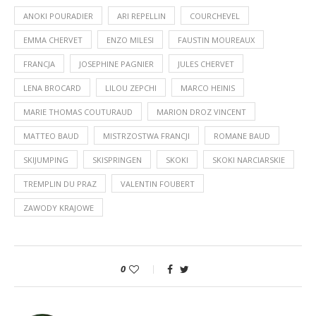
ANOKI POURADIER
ARI REPELLIN
COURCHEVEL
EMMA CHERVET
ENZO MILESI
FAUSTIN MOUREAUX
FRANCJA
JOSEPHINE PAGNIER
JULES CHERVET
LENA BROCARD
LILOU ZEPCHI
MARCO HEINIS
MARIE THOMAS COUTURAUD
MARION DROZ VINCENT
MATTEO BAUD
MISTRZOSTWA FRANCJI
ROMANE BAUD
SKIJUMPING
SKISPRINGEN
SKOKI
SKOKI NARCIARSKIE
TREMPLIN DU PRAZ
VALENTIN FOUBERT
ZAWODY KRAJOWE
0