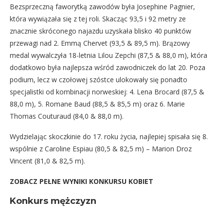
Bezsprzeczną faworytką zawodów była Josephine Pagnier,
która wywiązała się z tej roli. Skacząc 93,5 i 92 metry ze
znacznie skróconego najazdu uzyskała blisko 40 punktów
przewagi nad 2. Emmą Chervet (93,5 & 89,5 m). Brązowy
medal wywalczyła 18-letnia Lilou Zepchi (87,5 & 88,0 m), która
dodatkowo była najlepsza wśród zawodniczek do lat 20. Poza
podium, lecz w czołowej szóstce ulokowały się ponadto
specjalistki od kombinacji norweskiej: 4. Lena Brocard (87,5 &
88,0 m), 5. Romane Baud (88,5 & 85,5 m) oraz 6. Marie
Thomas Couturaud (84,0 & 88,0 m).
Wydzielając skoczkinie do 17. roku życia, najlepiej spisała się 8.
wspólnie z Caroline Espiau (80,5 & 82,5 m) – Marion Droz
Vincent (81,0 & 82,5 m).
ZOBACZ PEŁNE WYNIKI KONKURSU KOBIET
Konkurs mężczyzn