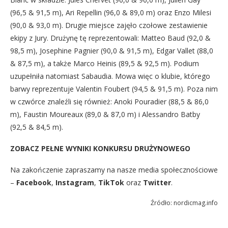
(96,5 & 91,5 m), Ari Repellin (96,0 & 89,0 m) oraz Enzo Milesi
(90,0 & 93,0 m). Drugie miejsce zajęło czołowe zestawienie
ekipy z Jury. Drużynę tę reprezentowali: Matteo Baud (92,0 &
98,5 m), Josephine Pagnier (90,0 & 91,5 m), Edgar Vallet (88,0
& 87,5 m), a także Marco Heinis (89,5 & 92,5 m). Podium
uzupełniła natomiast Sabaudia. Mowa więc o klubie, którego
barwy reprezentuje Valentin Foubert (94,5 & 91,5 m). Poza nim
w czwórce znaleźli się również: Anoki Pouradier (88,5 & 86,0
m), Faustin Moureaux (89,0 & 87,0 m) i Alessandro Batby
(92,5 & 84,5 m).
ZOBACZ PEŁNE WYNIKI KONKURSU DRUŻYNOWEGO
Na zakończenie zapraszamy na nasze media społecznościowe
–
Facebook
,
Instagram
,
TikTok
oraz
Twitter
.
Źródło: nordicmag.info