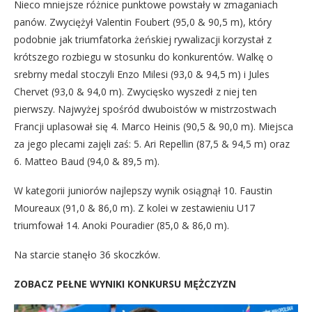
Nieco mniejsze różnice punktowe powstały w zmaganiach
panów. Zwyciężył Valentin Foubert (95,0 & 90,5 m), który
podobnie jak triumfatorka żeńskiej rywalizacji korzystał z
krótszego rozbiegu w stosunku do konkurentów. Walkę o
srebrny medal stoczyli Enzo Milesi (93,0 & 94,5 m) i Jules
Chervet (93,0 & 94,0 m). Zwycięsko wyszedł z niej ten
pierwszy. Najwyżej spośród dwuboistów w mistrzostwach
Francji uplasował się 4. Marco Heinis (90,5 & 90,0 m). Miejsca
za jego plecami zajęli zaś: 5. Ari Repellin (87,5 & 94,5 m) oraz
6. Matteo Baud (94,0 & 89,5 m).
W kategorii juniorów najlepszy wynik osiągnął 10. Faustin
Moureaux (91,0 & 86,0 m). Z kolei w zestawieniu U17
triumfował 14. Anoki Pouradier (85,0 & 86,0 m).
Na starcie stanęło 36 skoczków.
ZOBACZ PEŁNE WYNIKI KONKURSU MĘŻCZYZN