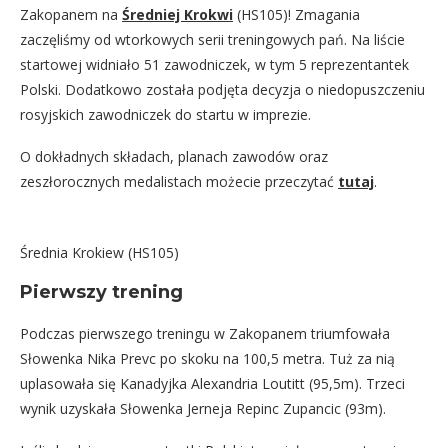
Zakopanem na
Średniej Krokwi
(HS105)! Zmagania
zaczęliśmy od wtorkowych serii treningowych pań. Na liście
startowej widniało 51 zawodniczek, w tym 5 reprezentantek
Polski. Dodatkowo została podjęta decyzja o niedopuszczeniu
rosyjskich zawodniczek do startu w imprezie.
O dokładnych składach, planach zawodów oraz
zeszłorocznych medalistach możecie przeczytać
tutaj
.
Średnia Krokiew (HS105)
Pierwszy trening
Podczas pierwszego treningu w Zakopanem triumfowała
Słowenka Nika Prevc po skoku na 100,5 metra. Tuż za nią
uplasowała się Kanadyjka Alexandria Loutitt (95,5m). Trzeci
wynik uzyskała Słowenka Jerneja Repinc Zupancic (93m).