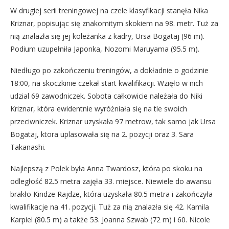
W drugiej serii treningowej na czele klasyfikacji stanęła Nika
Kriznar, popisując się znakomitym skokiem na 98. metr. Tuż za
nią znalazła się jej koleżanka z kadry, Ursa Bogataj (96 m).
Podium uzupełniła Japonka, Nozomi Maruyama (95.5 m).
Niedługo po zakończeniu treningów, a dokładnie o godzinie
18:00, na skoczkinie czekał start kwalifikacji. Wzięło w nich
udzial 69 zawodniczek. Sobota całkowicie należała do Niki
Kriznar, która ewidentnie wyróżniała się na tle swoich
przeciwniczek. Kriznar uzyskała 97 metrow, tak samo jak Ursa
Bogataj, ktora uplasowała się na 2. pozycji oraz 3. Sara
Takanashi.
Najlepszą z Polek była Anna Twardosz, która po skoku na
odległość 82.5 metra zajęła 33. miejsce. Niewiele do awansu
brakło Kindze Rajdze, która uzyskała 80.5 metra i zakończyła
kwalifikacje na 41. pozycji. Tuż za nią znalazła się 42. Kamila
Karpiel (80.5 m) a także 53. Joanna Szwab (72 m) i 60. Nicole