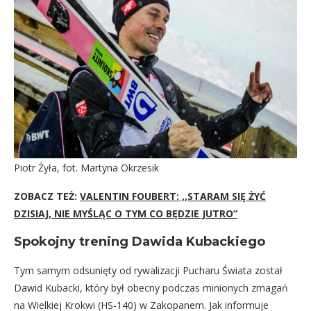
Piotr Żyła, fot. Martyna Okrzesik
ZOBACZ TEŻ:
VALENTIN FOUBERT: ,,STARAM SIĘ ŻYĆ
DZISIAJ, NIE MYŚLĄC O TYM CO BĘDZIE JUTRO”
Spokojny trening Dawida Kubackiego
Tym samym odsunięty od rywalizacji Pucharu Świata został
Dawid Kubacki, który był obecny podczas minionych zmagań
na Wielkiej Krokwi (HS-140) w Zakopanem. Jak informuje