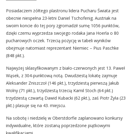
Posiadaczem żółtego plastronu lidera Pucharu Świata jest
obecnie niespełna 23-letni Daniel Tschofenig. Austriak na
swoim koncie do tej pory zgromadził sumę 1056 punktów,
dzięki czemu wyprzedza swojego rodaka Jana Hoerla o 80
pucharowych oczek. Trzecią pozycję w tabeli wyników
obejmuje natomiast reprezentant Niemiec – Pius Paschke
(848 pkt.).
Najwyżej sklasyfikowanym z biało-czerwonych jest 13. Paweł
Wąsek, z 304-punktową notą. Dwudziestą lokatę zajmuje
Aleksander Zniszczoł (146 pkt.), trzydziestą pierwszą Jakub
Wolny (71 pkt.), trzydziestą trzecią Kamil Stoch (64 pkt.)
trzydziestą czwartą Dawid Kubacki (62 pkt.), zaś Piotr Żyła (23
pkt.) plasuje się na 43. miejscu.
Na sobotę i niedzielę w Oberstdorfie zaplanowano konkursy
indywidualne, które zostaną poprzedzone piątkowymi
kwalifikacjami.