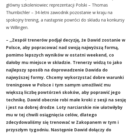
główny szkoleniowiec reprezentacji Polski – Thomas
Thurnbichler – 34-letni zawodnik pozostanie w kraju na
spokojny trening, a następnie powróci do składu na konkursy
w Willingen.
– ,,Zespół trenerów podjął decyzję, że Dawid zostanie w
Polsce, aby popracować nad swoją najwyższą formą,
pomimo lepszych wyników w ostatni weekend, co
dałoby mu miejsce w składzie. Trenerzy widzą to jako
najlepszy sposób na doprowadzenie Dawida do
najwyższej formy. Chcemy wykorzystać dobre warunki
treningowe w Polsce i tym samym umożliwić mu
większą liczbę powtórzeń skoków, aby poprawić jego
technikę. Dawid obecnie robi małe kroki z sesji na sesję
i jest na dobrej drodze
.
Loty narciarskie nie ułatwiłyby
mu w tej chwili osiągnięcia celów, dlatego
zdecydowaliśmy się trenować w Zakopanem w tym i
przyszłym tygodniu.
Następnie Dawid dołączy do