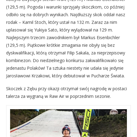
(129,5 m). Pogoda i warunki sprzyjały skoczkom, co później
odbiło się na dobrych wynikach. Najdłuższy skok oddał nasz
rodak – Kamil Stoch, który ustał na 132 m. Zaraz za nim
uplasował się Yukiya Sato, który wylądował na 129 m.
Najlepszym trzecim zawodnikiem był Markus Eisenbichler
(129,5 m). Piątkowe krótkie zmagania nie obyły się bez
dyskwalifikacji, którą otrzymał Filip Sakala, za nieprzepisowy
kombinezon. Do niedzielnego konkursu zakwalifikowało się
jedenastu Polaków! Ta sztuka niestety nie udała się jedynie
Jarosławowi Krzakowi, który debiutował w Pucharze Świata.
Skoczek z Zębu przy okazji otrzymał swój nagrodę w postaci
talerza za wygraną w Raw Air w poprzednim sezonie.