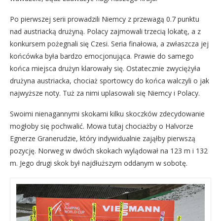
Po pierwszej serii prowadzili Niemcy z przewagą 0.7 punktu
nad austriacką drużyną. Polacy zajmowali trzecią lokatę, a z
konkursem pożegnali się Czesi. Seria finałowa, a zwłaszcza jej
końcówka była bardzo emocjonująca. Prawie do samego
końca miejsca drużyn klarowały się. Ostatecznie zwyciężyła
drużyna austriacka, chociaż sportowcy do końca walczyli o jak
najwyższe noty. Tuż za nimi uplasowali się Niemcy i Polacy.
Swoimi nienagannymi skokami kilku skoczków zdecydowanie
mogłoby się pochwalić. Mowa tutaj chociażby o Halvorze
Egnerze Granerudzie, który indywidualnie zająłby pierwszą
pozycję. Norweg w dwóch skokach wylądował na 123 m i 132
m. Jego drugi skok był najdłuższym oddanym w sobotę.