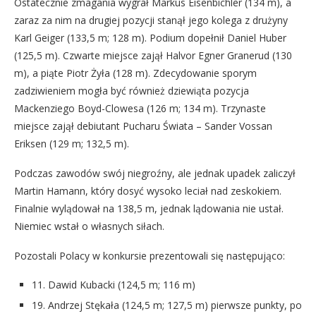
Ostatecznie zmagania wygrał Markus Eisenbichler (134 m), a
zaraz za nim na drugiej pozycji stanął jego kolega z drużyny
Karl Geiger (133,5 m; 128 m). Podium dopełnił Daniel Huber
(125,5 m). Czwarte miejsce zajął Halvor Egner Granerud (130
m), a piąte Piotr Żyła (128 m). Zdecydowanie sporym
zadziwieniem mogła być również dziewiąta pozycja
Mackenziego Boyd-Clowesa (126 m; 134 m). Trzynaste
miejsce zajął debiutant Pucharu Świata – Sander Vossan
Eriksen (129 m; 132,5 m).
Podczas zawodów swój niegroźny, ale jednak upadek zaliczył
Martin Hamann, który dosyć wysoko leciał nad zeskokiem.
Finalnie wylądował na 138,5 m, jednak lądowania nie ustał.
Niemiec wstał o własnych siłach.
Pozostali Polacy w konkursie prezentowali się następująco:
11. Dawid Kubacki (124,5 m; 116 m)
19. Andrzej Stękała (124,5 m; 127,5 m) pierwsze punkty, po