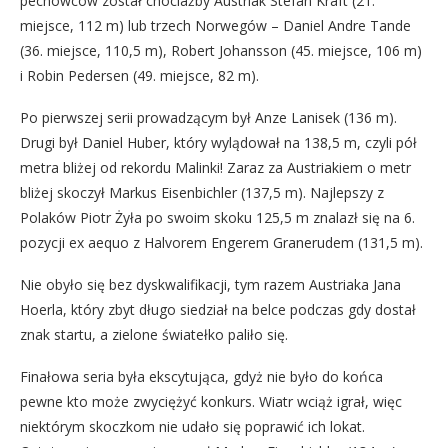
pechowców został chociażby Austriak Stefan Kraft (21.
miejsce, 112 m) lub trzech Norwegów – Daniel Andre Tande
(36. miejsce, 110,5 m), Robert Johansson (45. miejsce, 106 m)
i Robin Pedersen (49. miejsce, 82 m).
Po pierwszej serii prowadzącym był Anze Lanisek (136 m).
Drugi był Daniel Huber, który wylądował na 138,5 m, czyli pół
metra bliżej od rekordu Malinki! Zaraz za Austriakiem o metr
bliżej skoczył Markus Eisenbichler (137,5 m). Najlepszy z
Polaków Piotr Żyła po swoim skoku 125,5 m znalazł się na 6.
pozycji ex aequo z Halvorem Engerem Granerudem (131,5 m).
Nie obyło się bez dyskwalifikacji, tym razem Austriaka Jana
Hoerla, który zbyt długo siedział na belce podczas gdy dostał
znak startu, a zielone światełko paliło się.
Finałowa seria była ekscytująca, gdyż nie było do końca
pewne kto może zwyciężyć konkurs. Wiatr wciąż igrał, więc
niektórym skoczkom nie udało się poprawić ich lokat.