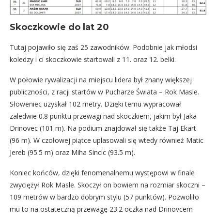
Skoczkowie do lat 20
Tutaj pojawiło się zaś 25 zawodników. Podobnie jak młodsi
koledzy i ci skoczkowie startowali z 11. oraz 12. belki.
W połowie rywalizacji na miejscu lidera był znany większej
publiczności, z racji startów w Pucharze Świata – Rok Masle.
Słoweniec uzyskał 102 metry. Dzięki temu wypracował
zaledwie 0.8 punktu przewagi nad skoczkiem, jakim był Jaka
Drinovec (101 m). Na podium znajdował się także Taj Ekart
(96 m). W czołowej piątce uplasowali się wtedy również Matic
Jereb (95.5 m) oraz Miha Sincic (93.5 m).
Koniec końców, dzięki fenomenalnemu występowi w finale
zwyciężył Rok Masle. Skoczył on bowiem na rozmiar skoczni –
109 metrów w bardzo dobrym stylu (57 punktów). Pozwoliło
mu to na ostateczną przewagę 23.2 oczka nad Drinovcem