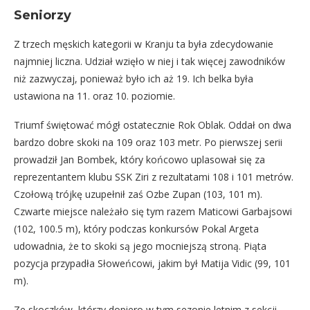
Seniorzy
Z trzech męskich kategorii w Kranju ta była zdecydowanie
najmniej liczna. Udział wzięło w niej i tak więcej zawodników
niż zazwyczaj, ponieważ było ich aż 19. Ich belka była
ustawiona na 11. oraz 10. poziomie.
Triumf świętować mógł ostatecznie Rok Oblak. Oddał on dwa
bardzo dobre skoki na 109 oraz 103 metr. Po pierwszej serii
prowadził Jan Bombek, który końcowo uplasował się za
reprezentantem klubu SSK Ziri z rezultatami 108 i 101 metrów.
Czołową trójkę uzupełnił zaś Ozbe Zupan (103, 101 m).
Czwarte miejsce należało się tym razem Maticowi Garbajsowi
(102, 100.5 m), który podczas konkursów Pokal Argeta
udowadnia, że to skoki są jego mocniejszą stroną. Piąta
pozycja przypadła Słoweńcowi, jakim był Matija Vidic (99, 101
m).
Ze skoczków, którzy dopiero w tym sezonie letnim z sekcji