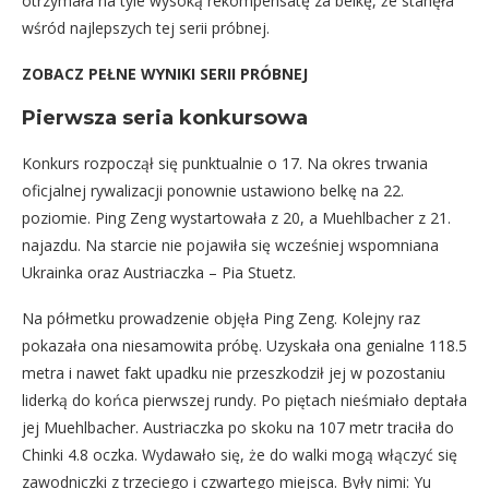
otrzymała na tyle wysoką rekompensatę za belkę, że stanęła
wśród najlepszych tej serii próbnej.
ZOBACZ PEŁNE WYNIKI SERII PRÓBNEJ
Pierwsza seria konkursowa
Konkurs rozpoczął się punktualnie o 17. Na okres trwania
oficjalnej rywalizacji ponownie ustawiono belkę na 22.
poziomie. Ping Zeng wystartowała z 20, a Muehlbacher z 21.
najazdu. Na starcie nie pojawiła się wcześniej wspomniana
Ukrainka oraz Austriaczka – Pia Stuetz.
Na półmetku prowadzenie objęła Ping Zeng. Kolejny raz
pokazała ona niesamowita próbę. Uzyskała ona genialne 118.5
metra i nawet fakt upadku nie przeszkodził jej w pozostaniu
liderką do końca pierwszej rundy. Po piętach nieśmiało deptała
jej Muehlbacher. Austriaczka po skoku na 107 metr traciła do
Chinki 4.8 oczka. Wydawało się, że do walki mogą włączyć się
zawodniczki z trzeciego i czwartego miejsca. Były nimi: Yu