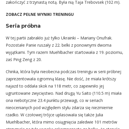
zakończyć z trzynastą notą. Była nią Taja Trebovsek (102 m).
ZOBACZ PEŁNE WYNIKI TRENINGU
Seria próbna
W tej partii zabrakło już tylko Ukrainki – Mariany Onufrak.
Pozostałe Panie ruszały z 22. belki z ponownymi dwoma
wyjątkami. Tym razem Muehlbacher startowała z 19. poziomu,
zaś Ping Zeng z 20.
Chinka, która była nieobecna podczas treningu w serii próbnej
zaprezentowała ogromną klasę. Nie dość, że miała krótszy
najazd to oddała skok na 118 metr, co zapewniło jej
ugruntowane zwycięstwo. Nad drugą Yu Saito (110.5 m) miała
ona niebotyczne 23.4 punktu przewagi, co w seriach
nieocenianych pod względem stylu zdarza się niezmiernie
rzadko. W czołowej trójce uplasowała się także Julia
Muehlbacher, która mimo osiągnięcia zaledwie 101 metrów