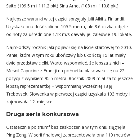
Saito (109.5 m i 111.2 pkt) Sina Arnet (108 m i 110.8 pkt).
Najlepsze warunki w tej części sprzyjały Julii Aikii z Finlandii.
Uzyskała ona dość solidne 105.5 metra, ale 8.6 oczka odjęte
od noty za uśrednione 1.18 m/s dawały jej zaledwie 19. lokatę.
Najmłodszy rocznik jaki pojawił się na liście startowej to 2010.
Panie, które w tym roku ukończyły lub ukończą 15 lat miały
dwie przedstawicielki. Warto wspomnieć, że lepsza z nich –
Mesnil Capucine z Francji na półmetku plasowała się na 22.
pozycji z wynikiem 95.5 metra. Rocznik 2009 miał za to jeszcze
lepszą reprezentantkę – wspomnianą wcześniej Taję
Trebovsek. Słowenka w pierwszej części uzyskała 103 metry i
zajmowała 12. miejsce.
Druga seria konkursowa
Ostatecznie po triumf bez zaskoczenia w tym dniu sięgnęła
Ping Zeng. W serii finałowej zaprezentowała ona 110 metrów