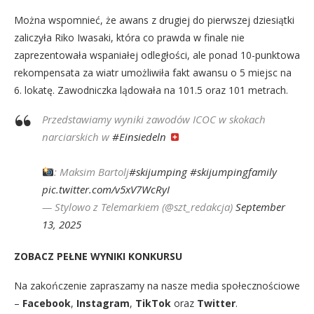
Można wspomnieć, że awans z drugiej do pierwszej dziesiątki
zaliczyła Riko Iwasaki, która co prawda w finale nie
zaprezentowała wspaniałej odległości, ale ponad 10-punktowa
rekompensata za wiatr umożliwiła fakt awansu o 5 miejsc na
6. lokatę. Zawodniczka lądowała na 101.5 oraz 101 metrach.
Przedstawiamy wyniki zawodów ICOC w skokach
narciarskich w
#Einsiedeln
: Maksim Bartolj
#skijumping
#skijumpingfamily
pic.twitter.com/v5xV7WcRyI
— Stylowo z Telemarkiem (@szt_redakcja)
September
13, 2025
ZOBACZ PEŁNE WYNIKI KONKURSU
Na zakończenie zapraszamy na nasze media społecznościowe
–
Facebook
,
Instagram
,
TikTok
oraz
Twitter
.