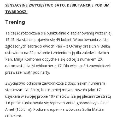
SENSACYJNE ZWYCIĘSTWO SATO, DEBIUTANCKIE PODIUM
TWARDOSZ!
Trening
Ta część rozpoczęła się punktualnie o zaplanowanej wcześniej
15:45. Na starcie pojawiło się 49 kobiet. W porównaniu z listą
zgłoszonych zabrakło dwóch Pań – z Ukrainy oraz Chin. Belkę
ustawiono na 22 poziomie i zmieniono ją dla zaledwie dwóch
Pań. Minja Korhonen odpychała się od tej z numerem 20,
natomiast Julia Muehlbacher z 17. Dla większości zawodniczek
przeważał wiatr pod narty.
Zwycięstwo odniosła zawodniczka z dość niskim numerem
startowym. Yu Saito, bo to o niej mowa, ruszała jako 17 i
uzyskała w swojej próbie 107 metrów. Za jej plecami ze stratą
1.6 punktu uplasowała się reprezentantka gospodarzy – Sina
Arnet (105.5 m). Podium uzupełniła wówczas Sofia Mattila
(104.5 m).