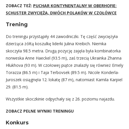
ZOBACZ TEŻ:
PUCHAR KONTYNENTALNY W OBERHOFIE:
SCHUSTER ZWYCIĘŻA, DWÓCH POLAKÓW W CZOŁÓWCE
Trening
Do treningu przystąpiły 44 zawodniczki. Tę część zwyciężyła
dzierżąca żółtą koszulkę liderki Julina Kreibich. Niemka
skoczyła 98.5 metra. Drugą pozycję zajęła była kombinatorka
norweska Anne Haeckel (93.5 m), zaś trzecią Ukrainka Zhanna
Hlukhova (93 m). W czołowej piątce znalazły się również Emely
Torazza (86.5 m) i Taja Terbovsek (89.5 m). Nicole Konderla-
Juroszek osiągnęła 12. lokatę (87 m), natomiast Kamila Karpiel
29. (81.5 m).
Wszystkie skoczkinie odpychały się z 26. poziomu najazdu.
ZOBACZ PEŁNE WYNIKI TRENINGU
Konkurs