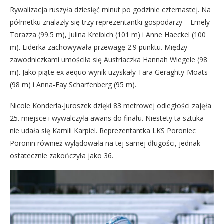
Rywalizacja ruszyła dziesięć minut po godzinie czternastej. Na
półmetku znalazły się trzy reprezentantki gospodarzy – Emely
Torazza (99.5 m), Julina Kreibich (101 m) i Anne Haeckel (100
m). Liderka zachowywała przewagę 2.9 punktu. Między
zawodniczkami umościła się Austriaczka Hannah Wiegele (98
m). Jako piąte ex aequo wynik uzyskały Tara Geraghty-Moats
(98 m) i Anna-Fay Scharfenberg (95 m).
Nicole Konderla-Juroszek dzięki 83 metrowej odległości zajęła
25. miejsce i wywalczyła awans do finału. Niestety ta sztuka
nie udała się Kamili Karpiel. Reprezentantka LKS Poroniec
Poronin również wylądowała na tej samej długości, jednak
ostatecznie zakończyła jako 36.