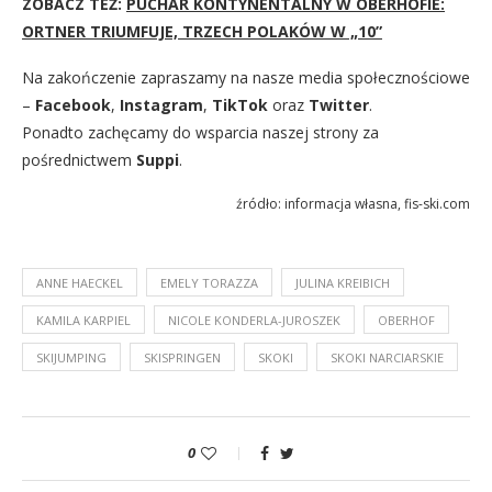
ZOBACZ TEŻ:
PUCHAR KONTYNENTALNY W OBERHOFIE:
ORTNER TRIUMFUJE, TRZECH POLAKÓW W „10”
Na zakończenie zapraszamy na nasze media społecznościowe
–
Facebook
,
Instagram
,
TikTok
oraz
Twitter
.
Ponadto zachęcamy do wsparcia naszej strony za
pośrednictwem
Suppi
.
źródło: informacja własna, fis-ski.com
ANNE HAECKEL
EMELY TORAZZA
JULINA KREIBICH
KAMILA KARPIEL
NICOLE KONDERLA-JUROSZEK
OBERHOF
SKIJUMPING
SKISPRINGEN
SKOKI
SKOKI NARCIARSKIE
0