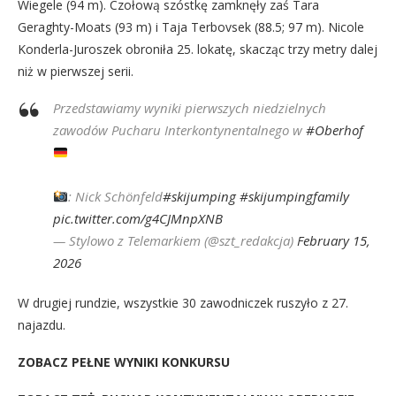
Wiegele (94 m). Czołową szóstkę zamknęły zaś Tara
Geraghty-Moats (93 m) i Taja Terbovsek (88.5; 97 m). Nicole
Konderla-Juroszek obroniła 25. lokatę, skacząc trzy metry dalej
niż w pierwszej serii.
Przedstawiamy wyniki pierwszych niedzielnych
zawodów Pucharu Interkontynentalnego w
#Oberhof
: Nick Schönfeld
#skijumping
#skijumpingfamily
pic.twitter.com/g4CJMnpXNB
— Stylowo z Telemarkiem (@szt_redakcja)
February 15,
2026
W drugiej rundzie, wszystkie 30 zawodniczek ruszyło z 27.
najazdu.
ZOBACZ PEŁNE WYNIKI KONKURSU