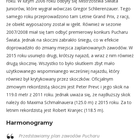
roku. W lutym 2006 roku odbyły się Mistrzostwa Świata
Juniorów, które wygrał wówczas Gregor Schlierenzauer. Tego
samego roku przeprowadzono tam Letnie Grand Prix, z racji,
że obiekt wyposażony został w igelit. Również w sezonie
2007/2008 miał się tam odbyć premierowy konkurs Pucharu
Świata. Jednak na skoczni zabrakło śniegu, co w efekcie
doprowadziło do zmiany miejsca zaplanowanych zawodów. W
2015 roku usunięto drugi, krótszy najazd, a wraz z nim również
drugą skocznię. Wszystko to było skutkiem zbyt mało
użytkowanego wspomnianego wcześniej najazdu, który
również był krytykowany przez skoczków. Oficjalnym
zimowym rekordzistą skoczni jest Peter Prevc i jego skok na
119.0 metr z 2011 roku. Jednak uważa się, że najdłuższy skok
należy do Maxima Schmalnauera (125.0 m) z 2015 roku. Za to
letnim rekordzistą jest Robert Kranjec (118.5 m).
Harmonogramy
Przedstawiamy plan zawodów Pucharu