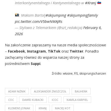
Interkontynentalnego i Kontynentalnego w
#Kranj
: Maksim Bartolj
#skijumping
#skijumpingfamily
pic.twitter.com/V5bwNMAJRs
— Stylowo z Telemarkiem (@szt_redakcja)
February 6,
2026
Na zakończenie zapraszamy na nasze media społecznościowe
–
Facebook
,
Instagram
,
TikTok
oraz
Twitter
. Ponadto
zachęcamy również do wsparcia naszej strony za
pośrednictwem
Suppi
.
Źródło: własne, FIS, skisprungschanzen
ADAM NIŻNIK
ALEKSANDER ZNISZCZOŁ
BAUHENK
COC
DAWID KUBACKI
ICOC
KAMILA KARPIEL
KLEMENS JONIAK
KRANJ
MACIEJ KOT