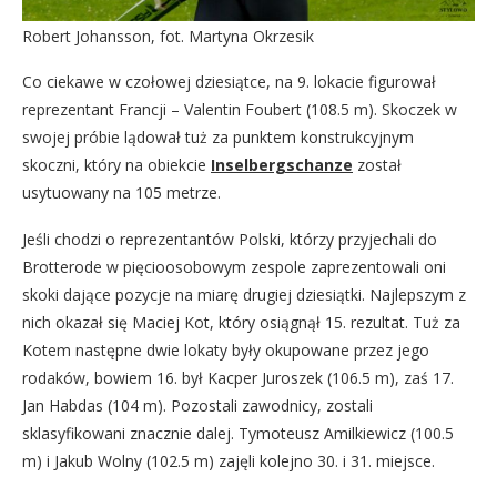
Robert Johansson, fot. Martyna Okrzesik
Co ciekawe w czołowej dziesiątce, na 9. lokacie figurował
reprezentant Francji – Valentin Foubert (108.5 m). Skoczek w
swojej próbie lądował tuż za punktem konstrukcyjnym
skoczni, który na obiekcie
I
nselbergschanze
został
usytuowany na 105 metrze.
Jeśli chodzi o reprezentantów Polski, którzy przyjechali do
Brotterode w pięcioosobowym zespole zaprezentowali oni
skoki dające pozycje na miarę drugiej dziesiątki. Najlepszym z
nich okazał się Maciej Kot, który osiągnął 15. rezultat. Tuż za
Kotem następne dwie lokaty były okupowane przez jego
rodaków, bowiem 16. był Kacper Juroszek (106.5 m), zaś 17.
Jan Habdas (104 m). Pozostali zawodnicy, zostali
sklasyfikowani znacznie dalej. Tymoteusz Amilkiewicz (100.5
m) i Jakub Wolny (102.5 m) zajęli kolejno 30. i 31. miejsce.