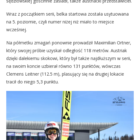
sędziowskiej gościnnie zasiadł, także austriacki przedstawiciel.
Wraz z początkiem serii, belka startowa została usytuowana
na 5. poziomie, czyli numer niżej niż miało to miejsce
wcześniej.
Na półmetku zmagań ponownie prowadził Maximilian Ortner,
który swojej próbie uzyskał odległość 118 metrów. Austriak
dzięki dalekiemu skokowi, który był także najdłuższym w serii,
na swoim koncie uzbierał równo 131 punktów, wówczas
Clemens Leitner (112.5 m), plasujący się na drugiej lokacie
tracił do niego 5,3 punktu.