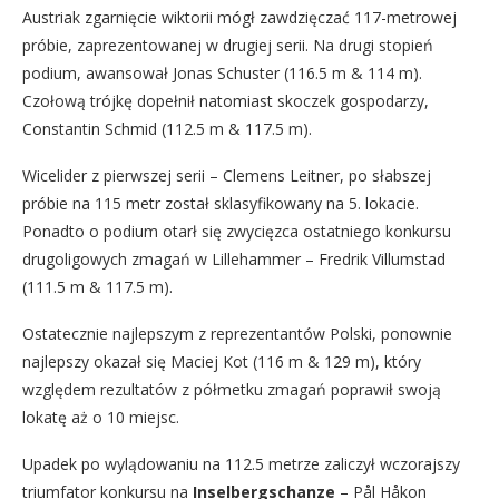
Austriak zgarnięcie wiktorii mógł zawdzięczać 117-metrowej
próbie, zaprezentowanej w drugiej serii. Na drugi stopień
podium, awansował Jonas Schuster (116.5 m & 114 m).
Czołową trójkę dopełnił natomiast skoczek gospodarzy,
Constantin Schmid (112.5 m & 117.5 m).
Wicelider z pierwszej serii – Clemens Leitner, po słabszej
próbie na 115 metr został sklasyfikowany na 5. lokacie.
Ponadto o podium otarł się zwycięzca ostatniego konkursu
drugoligowych zmagań w Lillehammer – Fredrik Villumstad
(111.5 m & 117.5 m).
Ostatecznie najlepszym z reprezentantów Polski, ponownie
najlepszy okazał się Maciej Kot (116 m & 129 m), który
względem rezultatów z półmetku zmagań poprawił swoją
lokatę aż o 10 miejsc.
Upadek po wylądowaniu na 112.5 metrze zaliczył wczorajszy
triumfator konkursu na
I
nselbergschanze
– Pål Håkon