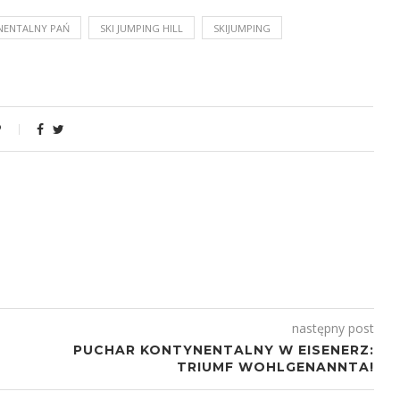
NENTALNY PAŃ
SKI JUMPING HILL
SKIJUMPING
następny post
PUCHAR KONTYNENTALNY W EISENERZ:
TRIUMF WOHLGENANNTA!