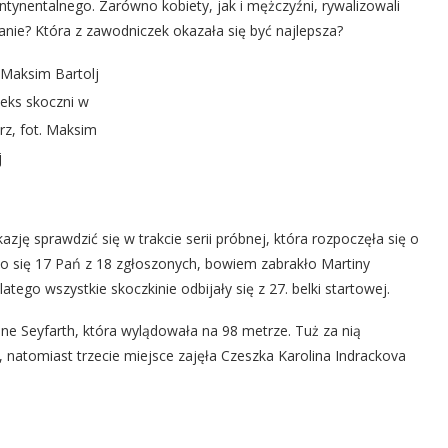
ntynentalnego. Zarówno kobiety, jak i mężczyźni, rywalizowali
 Panie? Która z zawodniczek okazała się być najlepsza?
eks skoczni w
rz, fot. Maksim
j
ję sprawdzić się w trakcie serii próbnej, która rozpoczęła się o
ło się 17 Pań z 18 zgłoszonych, bowiem zabrakło Martiny
tego wszystkie skoczkinie odbijały się z 27. belki startowej.
ane Seyfarth, która wylądowała na 98 metrze. Tuż za nią
 natomiast trzecie miejsce zajęła Czeszka Karolina Indrackova