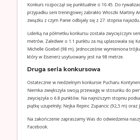
Konkurs rozpoczął się punktualnie o 10.45. Do rywaliza
przypadku serii treningowej zabrakło Włoszki Martiny A
związku z czym Panie odbijały się z 27. stopnia najazdu.
Liderką na półmetku konkursu została zwyciężczyni serii
metrów. Zaledwie o 1.1 punktu za nią uplasowała się Karo
Michelle Goebel (98 m). Jednocześnie wymieniona trójka
który w Eisenerz usytuowany jest na 98 metrze.
Druga seria konkursowa
Ostatecznie w niedzielnym konkursie Pucharu Kontynent
Niemka zwiększyła swoją przewagę w stosunku do pierws
zwyciężyła o 6.8 punktów. Na najniższym stopniu podiu
piątkę uzupełniły; Nejka Repinc Zupancic (92,5 m) oraz 
Na zakończenie zapraszamy Was do odwiedzenia nasz
Facebook
.