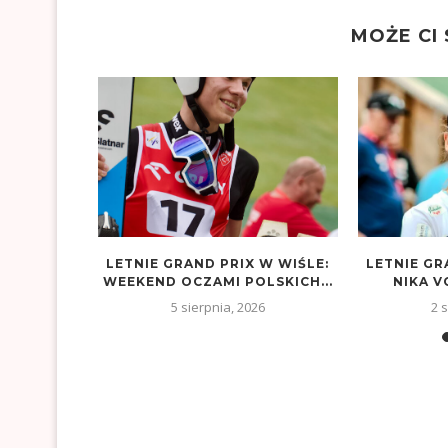
MOŻE CI
LA
LETNIE GRAND PRIX W WIŚLE:
LETNIE GR
INÓW PO
WEEKEND OCZAMI POLSKICH...
NIKA V
!
5 sierpnia, 2026
2 
26