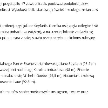
cji przystąpiło 17 zawodniczek, ponieważ podobnie jak w
mbrosi. Wysokość belki startowej również nie uległa zmianie, w
 próbnej, czyli Juliane Seyfarth. Niemka osiągnęła odległość 98
lina Indrackova (98,5 m), a na trzeciej lokacie znalazła się
 jako jedyna z całej stawki przekroczyła punkt konstrukcyjny,
alnego Pań w Eisenerz triumfowała Juliane Seyfarth (98,5 m).
zej serii nad drugą Karolina Indrackovą (98 m). Finalnie
m znalazła się Michelle Goebel (96,5 m). Natomiast czołową
Josephin Laue (92,5 m).
ych mediów społecznościowych:
Instagram
,
Twitter
oraz