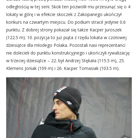
odległością w tej serii. Skok ten pozwolił mu przesunąć się o 4
lokaty w górę i w efekcie skoczek z Zakopanego ukończył
konkurs na czwartym miejscu. Do podium stracił jedynie 0.6
punktu. Z dobrej strony pokazał się także Kacper Juroszek
(122.5 m). 10. pozycja to już piąta z rzędu lokata w czołowej
dziesiątce dla młodego Polaka. Pozostali nasi reprezentanci
nie dolecieli do punktu konstrukcyjnego i ukończyli rywalizację
w trzeciej dziesiątce – 22. był Andrzej Stękała (115.5 m), 25.
Klemens Joniak (109 m) i 26. Kacper Tomasiak (103.5 m).