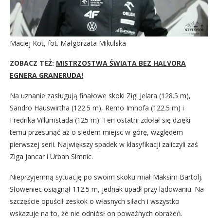
Maciej Kot, fot. Małgorzata Mikulska
ZOBACZ TEŻ:
MISTRZOSTWA ŚWIATA BEZ HALVORA
EGNERA GRANERUDA!
Na uznanie zasługują finałowe skoki Zigi Jelara (128.5 m),
Sandro Hauswirtha (122.5 m), Remo Imhofa (122.5 m) i
Fredrika Villumstada (125 m). Ten ostatni zdołał się dzięki
temu przesunąć aż o siedem miejsc w górę, względem
pierwszej serii. Największy spadek w klasyfikacji zaliczyli zaś
Ziga Jancar i Urban Simnic.
Nieprzyjemną sytuację po swoim skoku miał Maksim Bartolj.
Słoweniec osiągnął 112.5 m, jednak upadł przy lądowaniu. Na
szczęście opuścił zeskok o własnych siłach i wszystko
wskazuje na to, że nie odniósł on poważnych obrażeń.