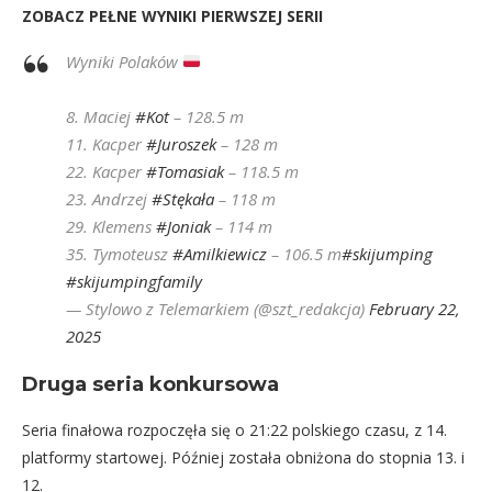
ZOBACZ PEŁNE WYNIKI PIERWSZEJ SERII
Wyniki Polaków
8. Maciej
#Kot
– 128.5 m
11. Kacper
#Juroszek
– 128 m
22. Kacper
#Tomasiak
– 118.5 m
23. Andrzej
#Stękała
– 118 m
29. Klemens
#Joniak
– 114 m
35. Tymoteusz
#Amilkiewicz
– 106.5 m
#skijumping
#skijumpingfamily
— Stylowo z Telemarkiem (@szt_redakcja)
February 22,
2025
Druga seria konkursowa
Seria finałowa rozpoczęła się o 21:22 polskiego czasu, z 14.
platformy startowej. Później została obniżona do stopnia 13. i
12.