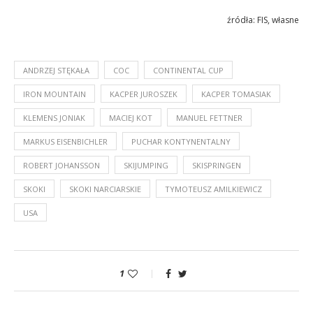
źródła: FIS, własne
ANDRZEJ STĘKAŁA
COC
CONTINENTAL CUP
IRON MOUNTAIN
KACPER JUROSZEK
KACPER TOMASIAK
KLEMENS JONIAK
MACIEJ KOT
MANUEL FETTNER
MARKUS EISENBICHLER
PUCHAR KONTYNENTALNY
ROBERT JOHANSSON
SKIJUMPING
SKISPRINGEN
SKOKI
SKOKI NARCIARSKIE
TYMOTEUSZ AMILKIEWICZ
USA
1