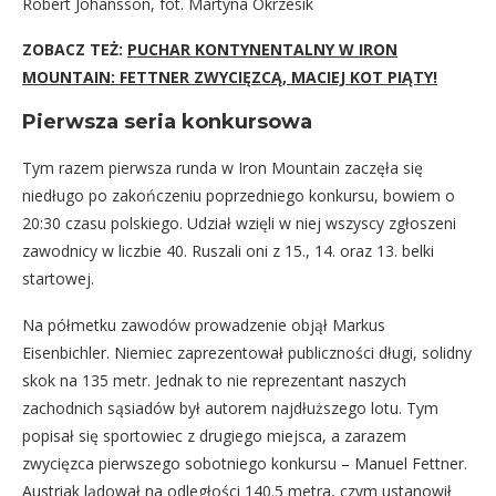
Robert Johansson, fot. Martyna Okrzesik
ZOBACZ TEŻ:
PUCHAR KONTYNENTALNY W IRON
MOUNTAIN: FETTNER ZWYCIĘZCĄ, MACIEJ KOT PIĄTY!
Pierwsza seria konkursowa
Tym razem pierwsza runda w Iron Mountain zaczęła się
niedługo po zakończeniu poprzedniego konkursu, bowiem o
20:30 czasu polskiego. Udział wzięli w niej wszyscy zgłoszeni
zawodnicy w liczbie 40. Ruszali oni z 15., 14. oraz 13. belki
startowej.
Na półmetku zawodów prowadzenie objął Markus
Eisenbichler. Niemiec zaprezentował publiczności długi, solidny
skok na 135 metr. Jednak to nie reprezentant naszych
zachodnich sąsiadów był autorem najdłuższego lotu. Tym
popisał się sportowiec z drugiego miejsca, a zarazem
zwycięzca pierwszego sobotniego konkursu – Manuel Fettner.
Austriak lądował na odległości 140.5 metra, czym ustanowił