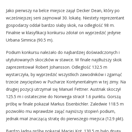
Jako pierwszy na belce miejsce zajął Decker Dean, który po
wcześniejszej serii zajmował 30. lokatę. Niestety reprezentant
gospodarzy oddał bardzo słaby skok, na odległość 98 m.
Finalnie w klasyfikacji konkursu zdołał on wyprzedzić jedynie
Urbana Simnica (90.5 m).
Podium konkursu należało do najbardziej doświadczonych i
utytułowanych skoczków w stawce. W finale najdłuższy skok
zaprezentował Robert Johansson. Odległość 132.5 m
wystarczyła, by wyprzedzić wszystkich zawodników i zgarnąć
trzecie zwycięstwo w Pucharze Kontynentalnym w tej zimy. Na
drugiej pozycji utrzymał się Manuel Fettner. Austriak skoczył
125.5 m i ostatecznie do Norwega stracił 1.6 punktu. Gorszą
próbę w finale pokazał Markus Eisenbichler. Zaledwie 118.5 m
pozwoliło mu wprawdzie zająć najniższy stopień podium,
jednak miał znaczącą stratę do pierwszego miejsca (12.9 pkt).
Bardzo ładną próbę pokazał Maciej Kot. 130.5 m było drugą