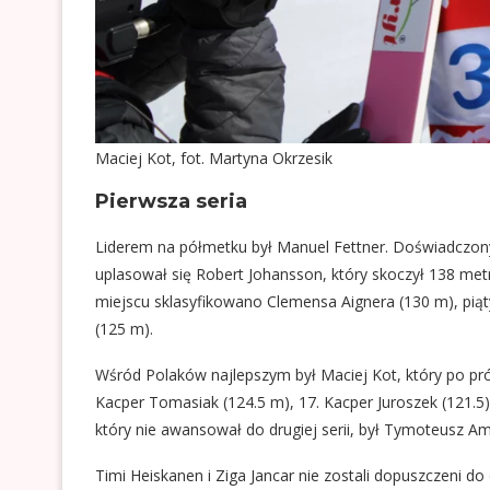
Maciej Kot, fot. Martyna Okrzesik
Pierwsza seria
Liderem na półmetku był Manuel Fettner. Doświadczony
uplasował się Robert Johansson, który skoczył 138 met
miejscu sklasyfikowano Clemensa Aignera (130 m), piąty
(125 m).
Wśród Polaków najlepszym był Maciej Kot, który po prób
Kacper Tomasiak (124.5 m), 17. Kacper Juroszek (121.5
który nie awansował do drugiej serii, był Tymoteusz Am
Timi Heiskanen i Ziga Jancar nie zostali dopuszczeni 