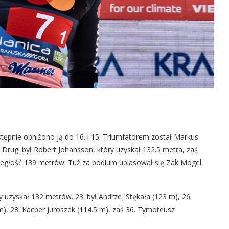
astępnie obniżono ją do 16. i 15. Triumfatorem został Markus
 Drugi był Robert Johansson, który uzyskał 132.5 metra, zaś
odległość 139 metrów. Tuż za podium uplasował się Zak Mogel
 uzyskał 132 metrów. 23. był Andrzej Stękała (123 m), 26.
m), 28. Kacper Juroszek (114.5 m), zaś 36. Tymoteusz