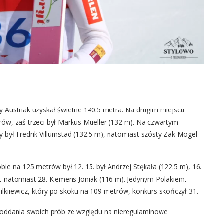
 Austriak uzyskał świetne 140.5 metra. Na drugim miejscu
rów, zaś trzeci był Markus Mueller (132 m). Na czwartym
 był Fredrik Villumstad (132.5 m), natomiast szósty Zak Mogel
ie na 125 metrów był 12. 15. był Andrzej Stękała (122.5 m), 16.
), natomiast 28. Klemens Joniak (116 m). Jedynym Polakiem,
ilkiiewicz, który po skoku na 109 metrów, konkurs skończył 31.
do oddania swoich prób ze względu na nieregulaminowe