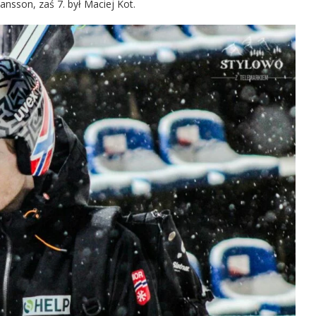
nsson, zaś 7. był Maciej Kot.