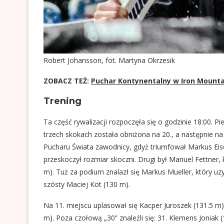
Robert Johansson, fot. Martyna Okrzesik
ZOBACZ TEŻ:
Puchar Kontynentalny w Iron Mounta
Trening
Ta część rywalizacji rozpoczęła się o godzinie 18:00. Pi
trzech skokach została obniżona na 20., a następnie na 1
Pucharu Świata zawodnicy, gdyż triumfował Markus Eise
przeskoczył rozmiar skoczni. Drugi był Manuel Fettner,
m). Tuż za podium znalazł się Markus Mueller, który uz
szósty Maciej Kot (130 m).
Na 11. miejscu uplasował się Kacper Juroszek (131.5 m)
m). Poza czołową „30” znaleźli się: 31. Klemens Joniak