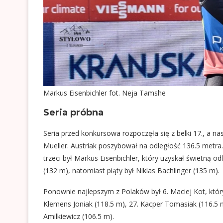
Markus Eisenbichler fot. Neja Tamshe
Seria próbna
Seria przed konkursowa rozpoczęła się z belki 17., a n
Mueller. Austriak poszybował na odległość 136.5 metra.
trzeci był Markus Eisenbichler, który uzyskał świetną 
(132 m), natomiast piąty był Niklas Bachlinger (135 m).
Ponownie najlepszym z Polaków był 6. Maciej Kot, który
Klemens Joniak (118.5 m), 27. Kacper Tomasiak (116.5 
Amilkiewicz (106.5 m).