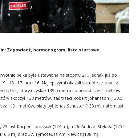
in: Zapowiedź, harmonogram, lista startowa
erwotnie belka była ustawiona na stopniu 21., jednak już po
9., 18., 17. oraz 16. Najlepszymi okazali się dobrze znani z
nbichler, który uzyskał 139.5 metra i o ponad sześć metrów
 który skoczył 133 metrów, zaś trzeci Robert Johansson (133.5
yskał 131 metrów, piąty był Jonas Schuster (133 m), natomiast
, 23. był Kacper Tomasiak (124 m), a 26. Andrzej Stękała (125.5
 (116.5 m) oraz 37. Tymoteusz Amilkiewicz (108 m).