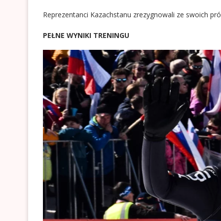
Reprezentanci Kazachstanu zrezygnowali ze swoich pró
PEŁNE WYNIKI TRENINGU