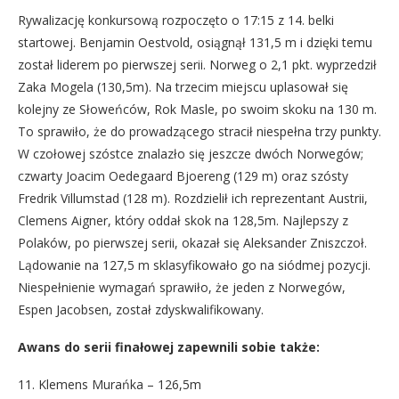
Rywalizację konkursową rozpoczęto o 17:15 z 14. belki
startowej. Benjamin Oestvold, osiągnął 131,5 m i dzięki temu
został liderem po pierwszej serii. Norweg o 2,1 pkt. wyprzedził
Zaka Mogela (130,5m). Na trzecim miejscu uplasował się
kolejny ze Słoweńców, Rok Masle, po swoim skoku na 130 m.
To sprawiło, że do prowadzącego stracił niespełna trzy punkty.
W czołowej szóstce znalazło się jeszcze dwóch Norwegów;
czwarty Joacim Oedegaard Bjoereng (129 m) oraz szósty
Fredrik Villumstad (128 m). Rozdzielił ich reprezentant Austrii,
Clemens Aigner, który oddał skok na 128,5m. Najlepszy z
Polaków, po pierwszej serii, okazał się Aleksander Zniszczoł.
Lądowanie na 127,5 m sklasyfikowało go na siódmej pozycji.
Niespełnienie wymagań sprawiło, że jeden z Norwegów,
Espen Jacobsen, został zdyskwalifikowany.
Awans do serii finałowej zapewnili sobie także:
11. Klemens Murańka – 126,5m