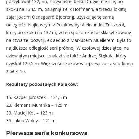
poszybował 132,5m, z trzynastej belki. Drugie miejsce, po
skoku na 134,5 m, osiągnął Felix Hoffmann, a trzecią lokatę
zajął Joacim Oedegaard Bjoereng, uzyskując tę samą
odległość. Najlepszym z Polaków był Aleksander Zniszczoł,
który po skoku na 137 m, w ten sposób został sklasyfikowany
na czwartej pozycji, ex aequo z Markusem Muellerem. Była to
najdłuższa odległość serii próbnej. W czołowej dziesiątce, na
dziewiątym miejscu, znalazł się także Andrzej Stękała, który
uzyskał 129,5 m. Większość skoków w tej sesji została oddana
z belki 16.
Rezultaty pozostałych Polaków:
15. Kacper Juroszek – 131,5 m
23. Klemens Murańka – 125 m
33. Maciej Kot – 123 m
35. Jakub Wolny – 121 m
Pierwsza seria konkursowa