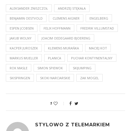
ALEKSANDER ZNISZCZOŁ
ANDRZEJ STĘKAŁA
BENJAMIN OESTVOLD
CLEMENS AIGNER
ENGELBERG
ESPEN JCOBSEN
FELIX HOFFMANN
FREDRIK VILLUMSTAD
JAKUB WOLNY
JOACIM OEDEGAARD BJOERENG
KACPER JUROSZEK
KLEMENS MURAŃKA
MACIEJ KOT
MARKUS MUELLER
PLANICA
PUCHAR KONTYNENTALNY
ROK MASLE
SIMON SPIEWOK
SKIJUMPING
SKISPRINGEN
SKOKI NARCIARSKIE
ZAK MOGEL
1
STYLOWO Z TELEMARKIEM