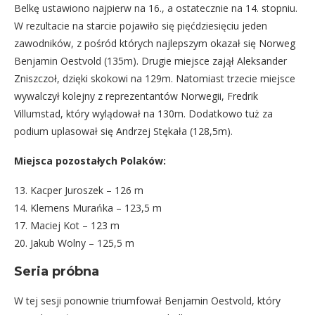
Belkę ustawiono najpierw na 16., a ostatecznie na 14. stopniu.
W rezultacie na starcie pojawiło się pięćdziesięciu jeden
zawodników, z pośród których najlepszym okazał się Norweg
Benjamin Oestvold (135m). Drugie miejsce zajął Aleksander
Zniszczoł, dzięki skokowi na 129m. Natomiast trzecie miejsce
wywalczył kolejny z reprezentantów Norwegii, Fredrik
Villumstad, który wylądował na 130m. Dodatkowo tuż za
podium uplasował się Andrzej Stękała (128,5m).
Miejsca pozostałych Polaków:
13. Kacper Juroszek – 126 m
14. Klemens Murańka – 123,5 m
17. Maciej Kot – 123 m
20. Jakub Wolny – 125,5 m
Seria próbna
W tej sesji ponownie triumfował Benjamin Oestvold, który