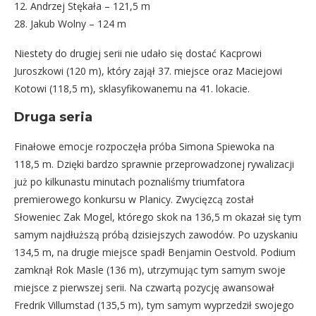
12. Andrzej Stękała – 121,5 m
28. Jakub Wolny – 124 m
Niestety do drugiej serii nie udało się dostać Kacprowi
Juroszkowi (120 m), który zajął 37. miejsce oraz Maciejowi
Kotowi (118,5 m), sklasyfikowanemu na 41. lokacie.
Druga seria
Finałowe emocje rozpoczęła próba Simona Spiewoka na
118,5 m. Dzięki bardzo sprawnie przeprowadzonej rywalizacji
już po kilkunastu minutach poznaliśmy triumfatora
premierowego konkursu w Planicy. Zwycięzcą został
Słoweniec Zak Mogel, którego skok na 136,5 m okazał się tym
samym najdłuższą próbą dzisiejszych zawodów. Po uzyskaniu
134,5 m, na drugie miejsce spadł Benjamin Oestvold. Podium
zamknął Rok Masle (136 m), utrzymując tym samym swoje
miejsce z pierwszej serii. Na czwartą pozycję awansował
Fredrik Villumstad (135,5 m), tym samym wyprzedził swojego