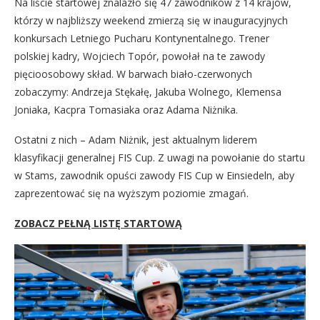
Na liście startowej znalazło się 47 zawodników z 14 krajów,
którzy w najbliższy weekend zmierzą się w inauguracyjnych
konkursach Letniego Pucharu Kontynentalnego. Trener
polskiej kadry, Wojciech Topór, powołał na te zawody
pięcioosobowy skład. W barwach biało-czerwonych
zobaczymy: Andrzeja Stękałę, Jakuba Wolnego, Klemensa
Joniaka, Kacpra Tomasiaka oraz Adama Niżnika.
Ostatni z nich – Adam Niżnik, jest aktualnym liderem
klasyfikacji generalnej FIS Cup. Z uwagi na powołanie do startu
w Stams, zawodnik opuści zawody FIS Cup w Einsiedeln, aby
zaprezentować się na wyższym poziomie zmagań.
ZOBACZ PEŁNĄ LISTĘ STARTOWĄ