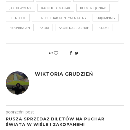
JAKUB WOLNY
KACPER TOMASIAK
KLEMENS JONIAK
LETNI COC
LETNI PUCHAR KONTYNENTALNY
SKIJUMPING
SKISPRINGEN
SKOKI
SKOKI NARCIARSKIE
STAMS
10
WIKTORIA GRUDZIEŃ
poprzedni post
RUSZA SPRZEDAŻ BILETÓW NA PUCHAR
ŚWIATA W WIŚLE I ZAKOPANEM!