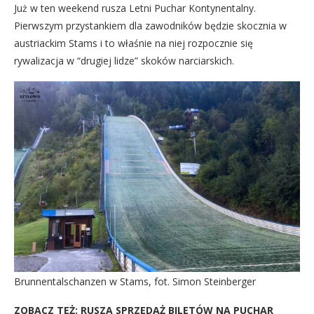
Już w ten weekend rusza Letni Puchar Kontynentalny.
Pierwszym przystankiem dla zawodników będzie skocznia w
austriackim Stams i to właśnie na niej rozpocznie się
rywalizacja w “drugiej lidze” skoków narciarskich.
Brunnentalschanzen w Stams, fot. Simon Steinberger
ZOBACZ TEŻ:
RUSZA SPRZEDAŻ BILETÓW NA PUCHAR