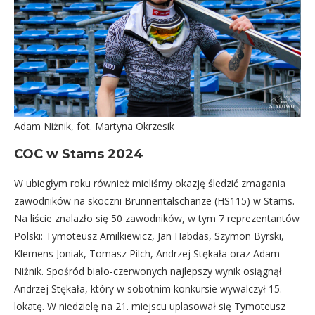
Adam Niżnik, fot. Martyna Okrzesik
COC w Stams 2024
W ubiegłym roku również mieliśmy okazję śledzić zmagania
zawodników na skoczni Brunnentalschanze (HS115) w Stams.
Na liście znalazło się 50 zawodników, w tym 7 reprezentantów
Polski: Tymoteusz Amilkiewicz, Jan Habdas, Szymon Byrski,
Klemens Joniak, Tomasz Pilch, Andrzej Stękała oraz Adam
Niżnik. Spośród biało-czerwonych najlepszy wynik osiągnął
Andrzej Stękała, który w sobotnim konkursie wywalczył 15.
lokatę. W niedzielę na 21. miejscu uplasował się Tymoteusz