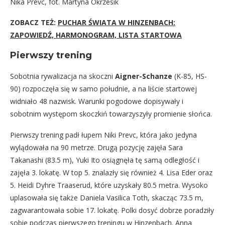
Nika Prevc, fot. Martyna Okrzesik
ZOBACZ TEŻ:
PUCHAR ŚWIATA W HINZENBACH:
ZAPOWIEDŹ, HARMONOGRAM, LISTA STARTOWA
Pierwszy trening
Sobotnia rywalizacja na skoczni
Aigner-Schanze
(K-85, HS-
90) rozpoczęła się w samo południe, a na liście startowej
widniało 48 nazwisk. Warunki pogodowe dopisywały i
sobotnim występom skoczkiń towarzyszyły promienie słońca.
Pierwszy trening padł łupem Niki Prevc, która jako jedyna
wylądowała na 90 metrze. Drugą pozycję zajęła Sara
Takanashi (83.5 m), Yuki Ito osiągnęła tę samą odległość i
zajęła 3. lokatę. W top 5. znalazły się również 4. Lisa Eder oraz
5. Heidi Dyhre Traaserud, które uzyskały 80.5 metra. Wysoko
uplasowała się także Daniela Vasilica Toth, skacząc 73.5 m,
zagwarantowała sobie 17. lokatę. Polki dosyć dobrze poradziły
sobie podczas pierwszego treningu w Hinzenbach. Anna