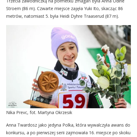
Trzecia zawodniczką na połmetku zmagań była Anna Odine
Stroem (86 m). Czwarte miejsce zajęła Yuki Ito, skacząc 86
metrów, natomiast 5. była Heidi Dyhre Traaserud (87 m).
Nika Prevc, fot. Martyna Okrzesik
Anna Twardosz jako jedyna Polka, która wywalczyła awans do
konkursu, a po pierwszej serii zajmowała 16. miejsce po skoku