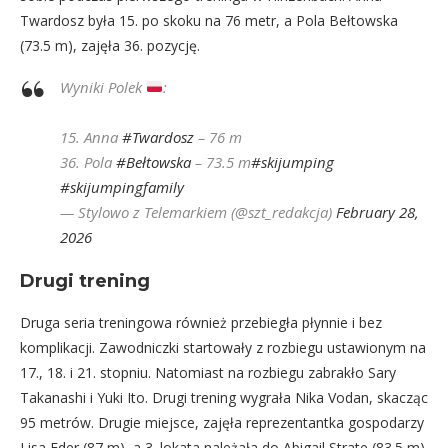
Twardosz była 15. po skoku na 76 metr, a Pola Bełtowska
(73.5 m), zajęła 36. pozycję.
Wyniki Polek
:
15. Anna
#Twardosz
– 76 m
36. Pola
#Bełtowska
– 73.5 m
#skijumping
#skijumpingfamily
— Stylowo z Telemarkiem (@szt_redakcja)
February 28,
2026
Drugi trening
Druga seria treningowa również przebiegła płynnie i bez
komplikacji. Zawodniczki startowały z rozbiegu ustawionym na
17., 18. i 21. stopniu. Natomiast na rozbiegu zabrakło Sary
Takanashi i Yuki Ito. Drugi trening wygrała Nika Vodan, skacząc
95 metrów. Drugie miejsce, zajęła reprezentantka gospodarzy
Lisa Eder (87 m), a 3. lokata należała do Abigail Strate (83.5 m).