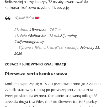
Bełtowskiej nie wystarczyły 72 m, aby awansować do
konkursu i końcowo uzyskała 41. pozycję.
Wyniki Polek
:
27. Anna
#Twardosz
– 76.5 m
41. Pola
#Bełtowska
– 72 m
#skijumping
#skijumpingfamily
— Stylowo z Telemarkiem (@szt_redakcja)
February 28,
2026
ZOBACZ PEŁNE WYNIKI KWALIFIKACJI
Pierwsza seria konkursowa
Konkurs rozpoczął się o 15:20 i przeprowadzono go z 20. oraz
22 belki startowej. Liderką po pierwszej serii została Nika
Prevc po skoku na 89 metr. Dokładnie taką samą odległość
uzyskała druga Lisa Eder, choć do Słowenki traciła 3 punkty.