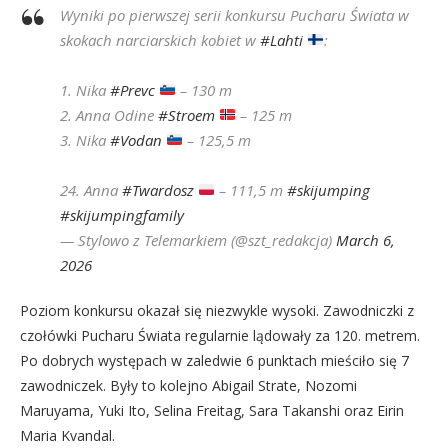
Wyniki po pierwszej serii konkursu Pucharu Świata w
skokach narciarskich kobiet w
#Lahti
:
1. Nika
#Prevc
– 130 m
2. Anna Odine
#Stroem
– 125 m
3. Nika
#Vodan
– 125,5 m
24. Anna
#Twardosz
– 111,5 m
#skijumping
#skijumpingfamily
— Stylowo z Telemarkiem (@szt_redakcja)
March 6,
2026
Poziom konkursu okazał się niezwykle wysoki. Zawodniczki z
czołówki Pucharu Świata regularnie lądowały za 120. metrem.
Po dobrych występach w zaledwie 6 punktach mieściło się 7
zawodniczek. Były to kolejno Abigail Strate, Nozomi
Maruyama, Yuki Ito, Selina Freitag, Sara Takanshi oraz Eirin
Maria Kvandal.