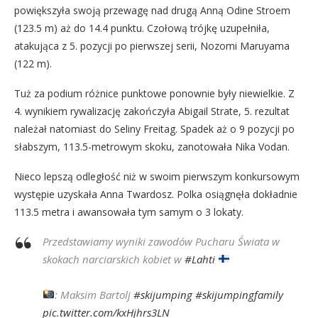
powiększyła swoją przewagę nad drugą Anną Odine Stroem
(123.5 m) aż do 14.4 punktu. Czołową trójkę uzupełniła,
atakująca z 5. pozycji po pierwszej serii, Nozomi Maruyama
(122 m).
Tuż za podium różnice punktowe ponownie były niewielkie. Z
4. wynikiem rywalizację zakończyła Abigail Strate, 5. rezultat
należał natomiast do Seliny Freitag. Spadek aż o 9 pozycji po
słabszym, 113.5-metrowym skoku, zanotowała Nika Vodan.
Nieco lepszą odległość niż w swoim pierwszym konkursowym
występie uzyskała Anna Twardosz. Polka osiągnęła dokładnie
113.5 metra i awansowała tym samym o 3 lokaty.
Przedstawiamy wyniki zawodów Pucharu Świata w
skokach narciarskich kobiet w
#Lahti
: Maksim Bartolj
#skijumping
#skijumpingfamily
pic.twitter.com/kxHjhrs3LN