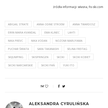
źródła informacji: własna, fis-ski.com
ABIGAIL STRATE
ANNA ODINE STROEM
ANNA TWARDOSZ
EIRIN MARIA KVANDAL
EMA KLINEC
LAHTI
NIKA PREVC
NIKA VODAN
NOZOMI MARUYAMA
PUCHAR ŚWIATA
SARA TAKANASHI
SELINA FREITAG
SKIJUMPING
SKISPRINGEN
SKOKI
SKOKI KOBIET
SKOKI NARCIARSKIE
SKOKI PAŃ
YUKI ITO
14
ALEKSANDRA CYRULIŃSKA