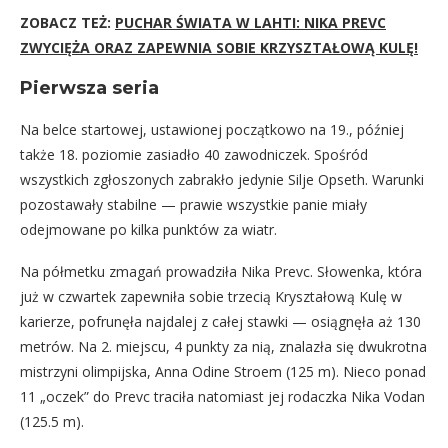
ZOBACZ TEŻ:
PUCHAR ŚWIATA W LAHTI: NIKA PREVC
ZWYCIĘŻA ORAZ ZAPEWNIA SOBIE KRZYSZTAŁOWĄ KULĘ!
Pierwsza seria
Na belce startowej, ustawionej początkowo na 19., później
także 18. poziomie zasiadło 40 zawodniczek. Spośród
wszystkich zgłoszonych zabrakło jedynie Silje Opseth. Warunki
pozostawały stabilne — prawie wszystkie panie miały
odejmowane po kilka punktów za wiatr.
Na półmetku zmagań prowadziła Nika Prevc. Słowenka, która
już w czwartek zapewniła sobie trzecią Kryształową Kulę w
karierze, pofrunęła najdalej z całej stawki — osiągnęła aż 130
metrów. Na 2. miejscu, 4 punkty za nią, znalazła się dwukrotna
mistrzyni olimpijska, Anna Odine Stroem (125 m). Nieco ponad
11 „oczek” do Prevc traciła natomiast jej rodaczka Nika Vodan
(125.5 m).