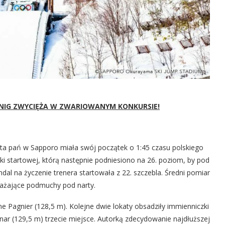
LNIG ZWYCIĘŻA W ZWARIOWANYM KONKURSIE!
ata pań w Sapporo miała swój początek o 1:45 czasu polskiego
lki startowej, którą następnie podniesiono na 26. poziom, by pod
ndal na życzenie trenera startowała z 22. szczebla. Średni pomiar
ważające podmuchy pod narty.
ne Pagnier (128,5 m). Kolejne dwie lokaty obsadziły immienniczki
iznar (129,5 m) trzecie miejsce. Autorką zdecydowanie najdłuższej