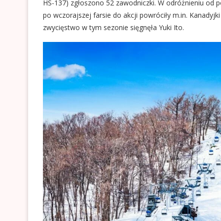
HS-137) zgłoszono 52 zawodniczki. W odróżnieniu od po
po wczorajszej farsie do akcji powróciły m.in. Kanadyj
zwycięstwo w tym sezonie sięgnęła Yuki Ito.