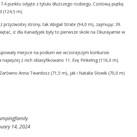
a 7.4 punktu odjęte z tytułu dłuższego rozbiegu. Czołową piątkę
d (124,5 m).
z przyzwoitej strony, tak Abigail Strate (94,0 m), zajmując 39.
iętać, iż dla Kanadyjek były to pierwsze skoki na Okurayamie w
okupowały miejsce na podium we wczorajszym konkursie.
a najwyżej z nich sklasyfikowano 11. Evę Pinkelnig (116,0 m).
i. Zarówno Anna Twardosz (71,5 m), jak i Natalia Słowik (70,0 m)
umpingfamily
nuary 14, 2024