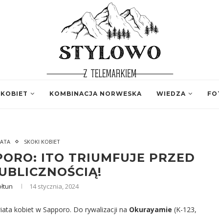
 KOBIET
KOMBINACJA NORWESKA
WIEDZA
FO
IATA
SKOKI KOBIET
ORO: ITO TRIUMFUJE PRZED
UBLICZNOŚCIĄ!
łtun
14 stycznia, 2024
iata kobiet w Sapporo. Do rywalizacji na
Okurayamie
(K-123,