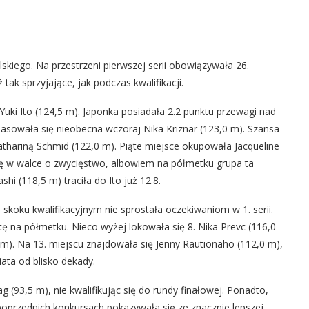
kiego. Na przestrzeni pierwszej serii obowiązywała 26.
 tak sprzyjające, jak podczas kwalifikacji.
a Yuki Ito (124,5 m). Japonka posiadała 2.2 punktu przewagi nad
 plasowała się nieobecna wczoraj Nika Kriznar (123,0 m). Szansa
Kathariną Schmid (122,0 m). Piąte miejsce okupowała Jacqueline
 się w walce o zwycięstwo, albowiem na półmetku grupa ta
hi (118,5 m) traciła do Ito już 12.8.
skoku kwalifikacyjnym nie sprostała oczekiwaniom w 1. serii.
tę na półmetku. Nieco wyżej lokowała się 8. Nika Prevc (116,0
 m). Na 13. miejscu znajdowała się Jenny Rautionaho (112,0 m),
ata od blisko dekady.
g (93,5 m), nie kwalifikując się do rundy finałowej. Ponadto,
 poprzednich konkursach pokazywała się ze znacznie lepszej