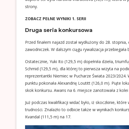
strony.
ZOBACZ PEŁNE WYNIKI 1. SERII
Druga seria konkursowa
Przed finałem najazd został wydłużony do 28. stopnia,
zawodniczek. W dalszym ciągu rywalizacja przebiegała 
Ostatecznie, Yuki Ito (129,5 m) dopełniła dzieła, triumf
Schmid (129,5 m), dla której to pierwsza wizyta na po
reprezentantki Niemiec w Pucharze Świata 2023/2024. W
punktu pokonała Alexandrię Loutitt (126,0 m). Piąte lok
skok konkursu. Awans na 6. miejsce zanotowała z kolei 
Już podczas kwalifikacji widać było, iż skoczkinie, kt
trudności. Znalazło to odbicie także w wynikach konkur
Kvandal (111,5 m) na 17.