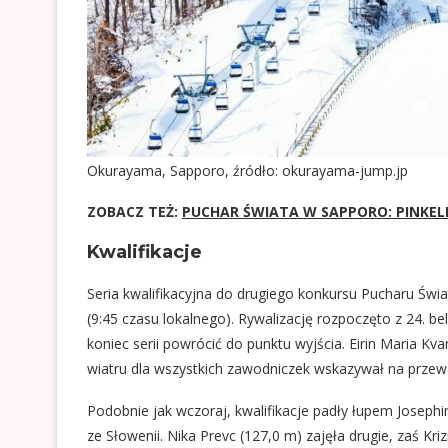
Okurayama, Sapporo, źródło: okurayama-jump.jp
ZOBACZ TEŻ:
PUCHAR ŚWIATA W SAPPORO: PINKE
Kwalifikacje
Seria kwalifikacyjna do drugiego konkursu Pucharu Świ
(9:45 czasu lokalnego). Rywalizację rozpoczęto z 24. be
koniec serii powrócić do punktu wyjścia. Eirin Maria Kva
wiatru dla wszystkich zawodniczek wskazywał na prze
Podobnie jak wczoraj, kwalifikacje padły łupem Josephi
ze Słowenii. Nika Prevc (127,0 m) zajęła drugie, zaś Kr