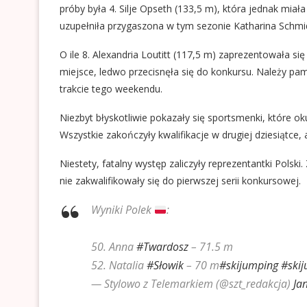
próby była 4. Silje Opseth (133,5 m), która jednak miał
uzupełniła przygaszona w tym sezonie Katharina Schmi
O ile 8. Alexandria Loutitt (117,5 m) zaprezentowała się 
miejsce, ledwo przecisnęła się do konkursu. Należy pam
trakcie tego weekendu.
Niezbyt błyskotliwie pokazały się sportsmenki, które 
Wszystkie zakończyły kwalifikacje w drugiej dziesiątce, 
Niestety, fatalny występ zaliczyły reprezentantki Polsk
nie zakwalifikowały się do pierwszej serii konkursowej.
Wyniki Polek
:
50. Anna
#Twardosz
– 71.5 m
52. Natalia
#Słowik
– 70 m
#skijumping
#skij
— Stylowo z Telemarkiem (@szt_redakcja)
Ja