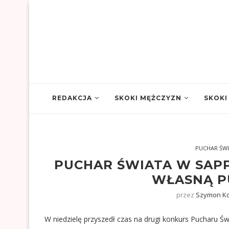
REDAKCJA
SKOKI MĘŻCZYZN
SKOKI
PUCHAR ŚW
PUCHAR ŚWIATA W SAPP
WŁASNĄ P
przez
Szymon Ko
W niedzielę przyszedł czas na drugi konkurs Pucharu Św