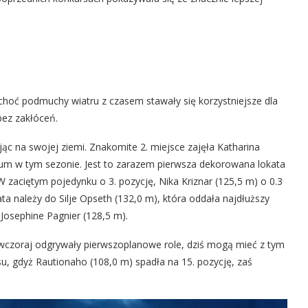
 choć podmuchy wiatru z czasem stawały się korzystniejsze dla
bez zakłóceń.
ując na swojej ziemi. Znakomite 2. miejsce zajęła Katharina
dium w tym sezonie. Jest to zarazem pierwsza dekorowana lokata
 zaciętym pojedynku o 3. pozycję, Nika Kriznar (125,5 m) o 0.3
ata należy do Silje Opseth (132,0 m), która oddała najdłuższy
Josephine Pagnier (128,5 m).
óre wczoraj odgrywały pierwszoplanowe role, dziś mogą mieć z tym
su, gdyż Rautionaho (108,0 m) spadła na 15. pozycję, zaś