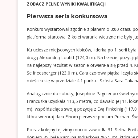
ZOBACZ PEŁNE WYNIKI KWALIFIKACJI
Pierwsza seria konkursowa
Konkurs wystartował zgodnie z planem o 3:00 czasu pols
platforma startowa. Z kolei warunki wietrzne nie były już
Ku uciesze miejscowych kibiców, liderką po 1. serii był
drugą Alexandrią Loutitt (124,0 m). Na trzeciej pozycji
na najlepszy rezultat w sezonie otwierała się przed 4. 
Seifriedsberger (123,0 m). Cała czołowa piątka liczyła
mieściła się w przedziale 4.1 punktu. Szósta Sara Takanas
Analogicznie do soboty, Josephine Pagnier po świetnym 
Francuzka uzyskała 113,5 metra, co dawało jej 11. loka
m), współdzieląca swoją pozycję z Evą Pinkelnig (117,0
która wczoraj dała Finom pierwsze podium Pucharu Świ
Po raz kolejny tej zimy mocno zawiodła 31. Selina Freita
dopiero 35. była Karolina Indrackova (96,5 m), która w