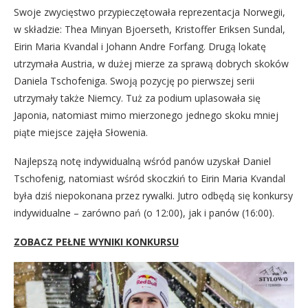
Swoje zwycięstwo przypieczętowała reprezentacja Norwegii,
w składzie: Thea Minyan Bjoerseth, Kristoffer Eriksen Sundal,
Eirin Maria Kvandal i Johann Andre Forfang. Drugą lokatę
utrzymała Austria, w dużej mierze za sprawą dobrych skoków
Daniela Tschofeniga. Swoją pozycję po pierwszej serii
utrzymały także Niemcy. Tuż za podium uplasowała się
Japonia, natomiast mimo mierzonego jednego skoku mniej
piąte miejsce zajęła Słowenia.
Najlepszą notę indywidualną wśród panów uzyskał Daniel
Tschofenig, natomiast wśród skoczkiń to Eirin Maria Kvandal
była dziś niepokonana przez rywalki. Jutro odbędą się konkursy
indywidualne – zarówno pań (o 12:00), jak i panów (16:00).
ZOBACZ PEŁNE WYNIKI KONKURSU