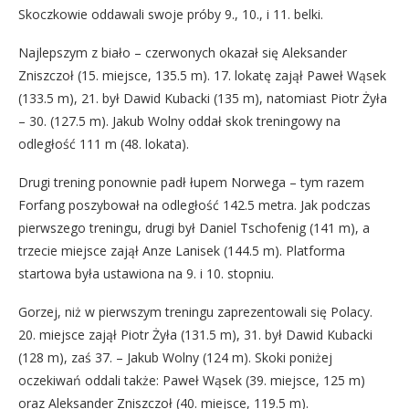
Skoczkowie oddawali swoje próby 9., 10., i 11. belki.
Najlepszym z biało – czerwonych okazał się Aleksander
Zniszczoł (15. miejsce, 135.5 m). 17. lokatę zajął Paweł Wąsek
(133.5 m), 21. był Dawid Kubacki (135 m), natomiast Piotr Żyła
– 30. (127.5 m). Jakub Wolny oddał skok treningowy na
odległość 111 m (48. lokata).
Drugi trening ponownie padł łupem Norwega – tym razem
Forfang poszybował na odległość 142.5 metra. Jak podczas
pierwszego treningu, drugi był Daniel Tschofenig (141 m), a
trzecie miejsce zajął Anze Lanisek (144.5 m). Platforma
startowa była ustawiona na 9. i 10. stopniu.
Gorzej, niż w pierwszym treningu zaprezentowali się Polacy.
20. miejsce zajął Piotr Żyła (131.5 m), 31. był Dawid Kubacki
(128 m), zaś 37. – Jakub Wolny (124 m). Skoki poniżej
oczekiwań oddali także: Paweł Wąsek (39. miejsce, 125 m)
oraz Aleksander Zniszczoł (40. miejsce, 119.5 m).