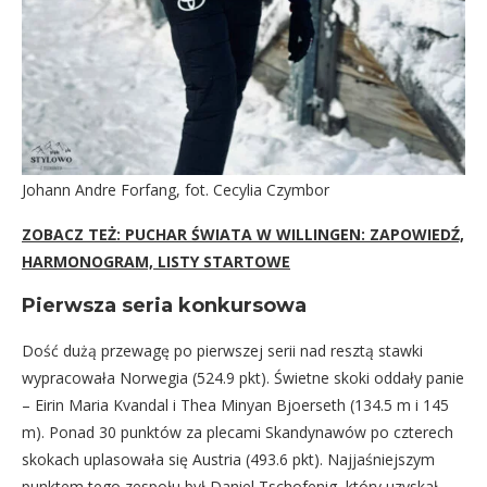
Johann Andre Forfang, fot. Cecylia Czymbor
ZOBACZ TEŻ: PUCHAR ŚWIATA W WILLINGEN: ZAPOWIEDŹ,
HARMONOGRAM, LISTY STARTOWE
Pierwsza seria konkursowa
Dość dużą przewagę po pierwszej serii nad resztą stawki
wypracowała Norwegia (524.9 pkt). Świetne skoki oddały panie
– Eirin Maria Kvandal i Thea Minyan Bjoerseth (134.5 m i 145
m). Ponad 30 punktów za plecami Skandynawów po czterech
skokach uplasowała się Austria (493.6 pkt). Najjaśniejszym
punktem tego zespołu był Daniel Tschofenig, który uzyskał