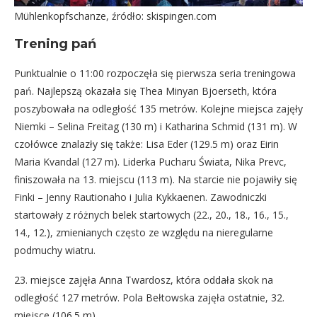
Mühlenkopfschanze, źródło: skispingen.com
Trening pań
Punktualnie o 11:00 rozpoczęła się pierwsza seria treningowa
pań. Najlepszą okazała się Thea Minyan Bjoerseth, która
poszybowała na odległość 135 metrów. Kolejne miejsca zajęły
Niemki – Selina Freitag (130 m) i Katharina Schmid (131 m). W
czołówce znalazły się także: Lisa Eder (129.5 m) oraz Eirin
Maria Kvandal (127 m). Liderka Pucharu Świata, Nika Prevc,
finiszowała na 13. miejscu (113 m). Na starcie nie pojawiły się
Finki – Jenny Rautionaho i Julia Kykkaenen. Zawodniczki
startowały z różnych belek startowych (22., 20., 18., 16., 15.,
14., 12.), zmienianych często ze względu na nieregularne
podmuchy wiatru.
23. miejsce zajęła Anna Twardosz, która oddała skok na
odległość 127 metrów. Pola Bełtowska zajęła ostatnie, 32.
miejsce (106.5 m).