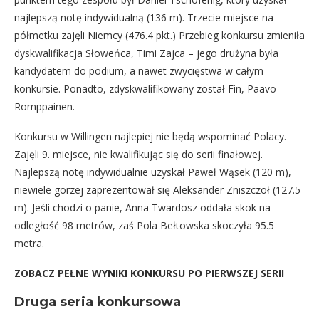
najlepszą notę indywidualną (136 m). Trzecie miejsce na
półmetku zajęli Niemcy (476.4 pkt.) Przebieg konkursu zmieniła
dyskwalifikacja Słoweńca, Timi Zajca – jego drużyna była
kandydatem do podium, a nawet zwycięstwa w całym
konkursie. Ponadto, zdyskwalifikowany został Fin, Paavo
Romppainen.
Konkursu w Willingen najlepiej nie będą wspominać Polacy.
Zajęli 9. miejsce, nie kwalifikując się do serii finałowej.
Najlepszą notę indywidualnie uzyskał Paweł Wąsek (120 m),
niewiele gorzej zaprezentował się Aleksander Zniszczoł (127.5
m). Jeśli chodzi o panie, Anna Twardosz oddała skok na
odległość 98 metrów, zaś Pola Bełtowska skoczyła 95.5
metra.
ZOBACZ PEŁNE WYNIKI KONKURSU PO PIERWSZEJ SERII
Druga seria konkursowa