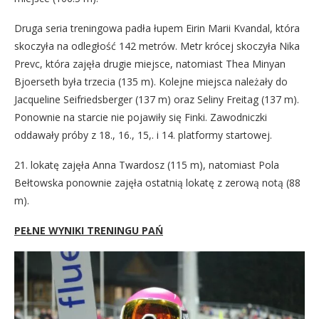
Druga seria treningowa padła łupem Eirin Marii Kvandal, która
skoczyła na odległość 142 metrów. Metr krócej skoczyła Nika
Prevc, która zajęła drugie miejsce, natomiast Thea Minyan
Bjoerseth była trzecia (135 m). Kolejne miejsca należały do
Jacqueline Seifriedsberger (137 m) oraz Seliny Freitag (137 m).
Ponownie na starcie nie pojawiły się Finki. Zawodniczki
oddawały próby z 18., 16., 15,. i 14. platformy startowej.
21. lokatę zajęła Anna Twardosz (115 m), natomiast Pola
Bełtowska ponownie zajęła ostatnią lokatę z zerową notą (88
m).
PEŁNE WYNIKI TRENINGU PAŃ