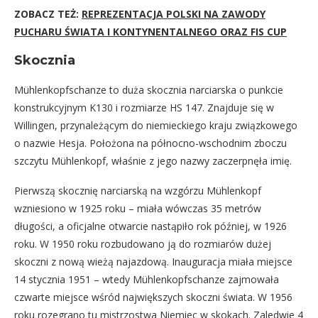
ZOBACZ TEŻ:
REPREZENTACJA POLSKI NA ZAWODY
PUCHARU ŚWIATA I KONTYNENTALNEGO ORAZ FIS CUP
Skocznia
Mühlenkopfschanze to duża skocznia narciarska o punkcie
konstrukcyjnym K130 i rozmiarze HS 147. Znajduje się w
Willingen, przynależącym do niemieckiego kraju związkowego
o nazwie Hesja. Położona na północno-wschodnim zboczu
szczytu Mühlenkopf, właśnie z jego nazwy zaczerpnęła imię.
Pierwszą skocznię narciarską na wzgórzu Mühlenkopf
wzniesiono w 1925 roku – miała wówczas 35 metrów
długości, a oficjalne otwarcie nastąpiło rok później, w 1926
roku. W 1950 roku rozbudowano ją do rozmiarów dużej
skoczni z nową wieżą najazdową. Inauguracja miała miejsce
14 stycznia 1951 – wtedy Mühlenkopfschanze zajmowała
czwarte miejsce wśród największych skoczni świata. W 1956
roku rozegrano tu mistrzostwa Niemiec w skokach. Zaledwie 4