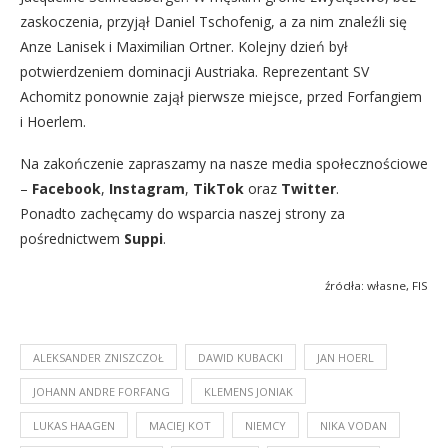
zaskoczenia, przyjął Daniel Tschofenig, a za nim znaleźli się
Anze Lanisek i Maximilian Ortner. Kolejny dzień był
potwierdzeniem dominacji Austriaka. Reprezentant SV
Achomitz ponownie zajął pierwsze miejsce, przed Forfangiem
i Hoerlem.
Na zakończenie zapraszamy na nasze media społecznościowe
–
Facebook
,
Instagram
,
TikTok
oraz
Twitter
.
Ponadto zachęcamy do wsparcia naszej strony za
pośrednictwem
Suppi
.
źródła: własne, FIS
ALEKSANDER ZNISZCZOŁ
DAWID KUBACKI
JAN HOERL
JOHANN ANDRE FORFANG
KLEMENS JONIAK
LUKAS HAAGEN
MACIEJ KOT
NIEMCY
NIKA VODAN