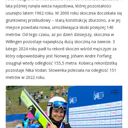
lata później runęła wieża najazdowa, której pozostałości
usunięto latem 1962 roku. W 2000 roku skocznia doczekała się
gruntownej przebudowy – starą konstrukcję zburzono, a w jej
miejsce powstała nowa, umożliwiająca skoki powyżej 140
metrów. Od tego czasu, aż po dzień dzisiejszy, skocznia w
Willingen pozostaje największą dużą skocznią na świecie. 3
lutego 2024 roku padł tu rekord skoczni wśród mężczyzn za
który odpowiedzialny jest Norweg. Johann Andre Forfang
osiągnął wtedy odległość 155,5 metra. Kobiecą rekordzistką
pozostaje Nika Vodan. Słowenka poleciała na odegłość 151
metrów w 2022 roku.