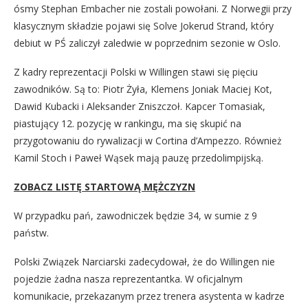
ósmy Stephan Embacher nie zostali powołani. Z Norwegii przy
klasycznym składzie pojawi się Solve Jokerud Strand, który
debiut w PŚ zaliczył zaledwie w poprzednim sezonie w Oslo.
Z kadry reprezentacji Polski w Willingen stawi się pięciu
zawodników. Są to: Piotr Żyła, Klemens Joniak Maciej Kot,
Dawid Kubacki i Aleksander Zniszczoł. Kapcer Tomasiak,
piastujący 12. pozycję w rankingu, ma się skupić na
przygotowaniu do rywalizacji w Cortina d’Ampezzo. Również
Kamil Stoch i Paweł Wąsek mają pauzę przedolimpijską.
ZOBACZ LISTĘ STARTOWĄ MĘŻCZYZN
W przypadku pań, zawodniczek będzie 34, w sumie z 9
państw.
Polski Związek Narciarski zadecydował, że do Willingen nie
pojedzie żadna nasza reprezentantka. W oficjalnym
komunikacie, przekazanym przez trenera asystenta w kadrze