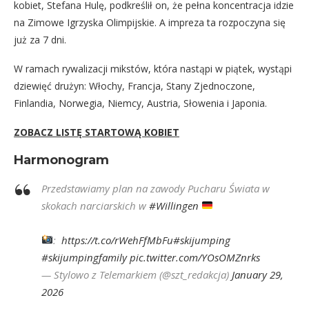
kobiet, Stefana Hulę, podkreślił on, że pełna koncentracja idzie
na Zimowe Igrzyska Olimpijskie. A impreza ta rozpoczyna się
już za 7 dni.
W ramach rywalizacji mikstów, która nastąpi w piątek, wystąpi
dziewięć drużyn: Włochy, Francja, Stany Zjednoczone,
Finlandia, Norwegia, Niemcy, Austria, Słowenia i Japonia.
ZOBACZ LISTĘ STARTOWĄ KOBIET
Harmonogram
Przedstawiamy plan na zawody Pucharu Świata w
skokach narciarskich w
#Willingen
:
https://t.co/rWehFfMbFu
#skijumping
#skijumpingfamily
pic.twitter.com/YOsOMZnrks
— Stylowo z Telemarkiem (@szt_redakcja)
January 29,
2026