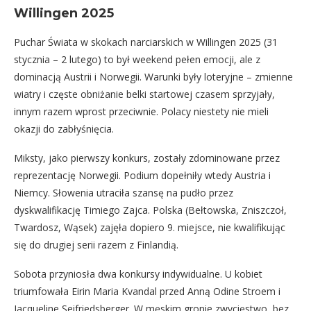
Willingen 2025
Puchar Świata w skokach narciarskich w Willingen 2025 (31
stycznia – 2 lutego) to był weekend pełen emocji, ale z
dominacją Austrii i Norwegii. Warunki były loteryjne – zmienne
wiatry i częste obniżanie belki startowej czasem sprzyjały,
innym razem wprost przeciwnie. Polacy niestety nie mieli
okazji do zabłyśnięcia.
Miksty, jako pierwszy konkurs, zostały zdominowane przez
reprezentację Norwegii. Podium dopełniły wtedy Austria i
Niemcy. Słowenia utraciła szansę na pudło przez
dyskwalifikację Timiego Zajca. Polska (Bełtowska, Zniszczoł,
Twardosz, Wąsek) zajęła dopiero 9. miejsce, nie kwalifikując
się do drugiej serii razem z Finlandią.
Sobota przyniosła dwa konkursy indywidualne. U kobiet
triumfowała Eirin Maria Kvandal przed Anną Odine Stroem i
Jacqueline Seifriedsberger. W męskim gronie zwycięstwo, bez