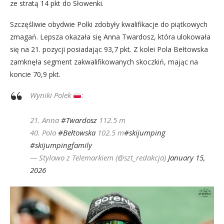
ze stratą 14 pkt do Słowenki.
Szczęśliwie obydwie Polki zdobyły kwalifikacje do piątkowych
zmagań. Lepsza okazała się Anna Twardosz, która ulokowała
się na 21. pozycji posiadając 93,7 pkt. Z kolei Pola Bełtowska
zamknęła segment zakwalifikowanych skoczkiń, mając na
koncie 70,9 pkt.
Wyniki Polek
:
21. Anna
#Twardosz
112.5 m
40. Pola
#Bełtowska
102.5 m
#skijumping
#skijumpingfamily
— Stylowo z Telemarkiem (@szt_redakcja)
January 15,
2026