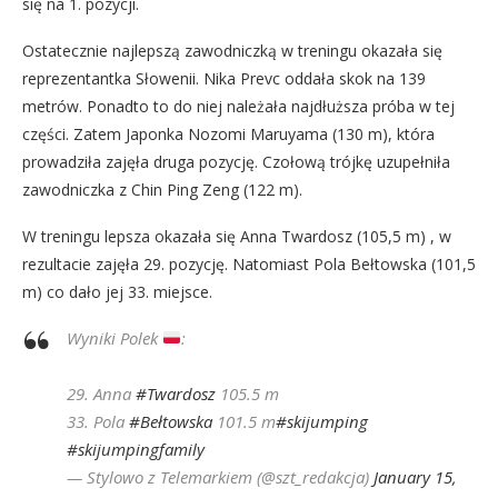
się na 1. pozycji.
Ostatecznie najlepszą zawodniczką w treningu okazała się
reprezentantka Słowenii. Nika Prevc oddała skok na 139
metrów. Ponadto to do niej należała najdłuższa próba w tej
części. Zatem Japonka Nozomi Maruyama (130 m), która
prowadziła zajęła druga pozycję. Czołową trójkę uzupełniła
zawodniczka z Chin Ping Zeng (122 m).
W treningu lepsza okazała się Anna Twardosz (105,5 m) , w
rezultacie zajęła 29. pozycję. Natomiast Pola Bełtowska (101,5
m) co dało jej 33. miejsce.
Wyniki Polek
:
29. Anna
#Twardosz
105.5 m
33. Pola
#Bełtowska
101.5 m
#skijumping
#skijumpingfamily
— Stylowo z Telemarkiem (@szt_redakcja)
January 15,