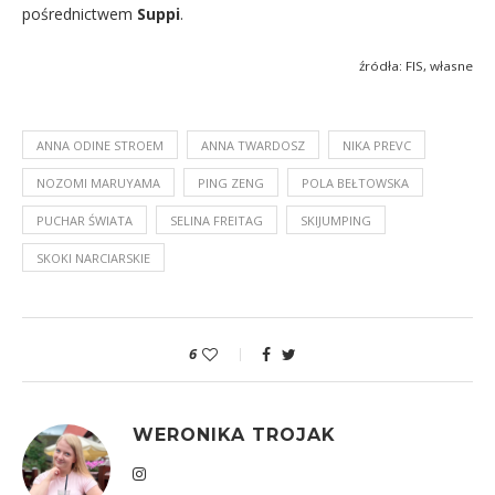
pośrednictwem
Suppi
.
źródła: FIS, własne
ANNA ODINE STROEM
ANNA TWARDOSZ
NIKA PREVC
NOZOMI MARUYAMA
PING ZENG
POLA BEŁTOWSKA
PUCHAR ŚWIATA
SELINA FREITAG
SKIJUMPING
SKOKI NARCIARSKIE
6
WERONIKA TROJAK