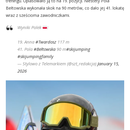
treningu. Uplasowało ją to na 19. pozycji. Niestety Pola
Bełtowska wykonała skok na 90 metrów, co dało jej 41. lokatę
wraz z sześcioma zawodniczkami.
Wyniki Polek
:
19. Anna
#Twardosz
117 m
41. Pola
#Bełtowska
90 m
#skijumping
#skijumpingfamily
— Stylowo z Telemarkiem (@szt_redakcja)
January 15,
2026