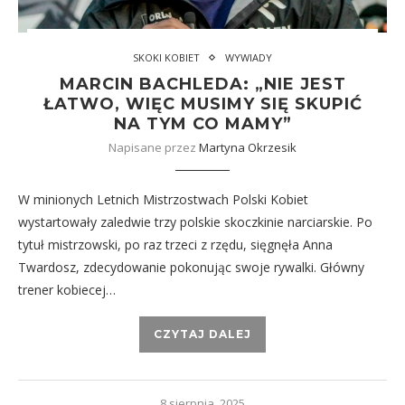
SKOKI KOBIET
WYWIADY
MARCIN BACHLEDA: „NIE JEST
ŁATWO, WIĘC MUSIMY SIĘ SKUPIĆ
NA TYM CO MAMY”
Napisane przez
Martyna Okrzesik
W minionych Letnich Mistrzostwach Polski Kobiet
wystartowały zaledwie trzy polskie skoczkinie narciarskie. Po
tytuł mistrzowski, po raz trzeci z rzędu, sięgnęła Anna
Twardosz, zdecydowanie pokonując swoje rywalki. Główny
trener kobiecej…
CZYTAJ DALEJ
8 sierpnia, 2025