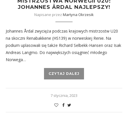
MISTRZOSTWA NORWEGII U20:
JOHANNES ÅRDAL NAJLEPSZY!
Napisane przez
Martyna Okrzesik
Johannes Årdal zwycięża podczas krajowych mistrzostw U20
na skoczni Renabakkene (HS139) w norweskiej Renie. Na
podium uplasowali się także Richard Selbekk-Hansen oraz Isak
Andreas Langmo. Do największych osiągnieć młodego
Norwega…
CZYTAJ DALEJ
7 stycznia, 2023