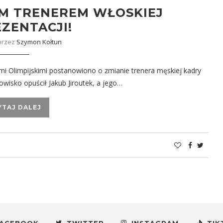
YM TRENEREM WŁOSKIEJ
ZENTACJI!
przez
Szymon Kołtun
i Olimpijskimi postanowiono o zmianie trenera męskiej kadry
nowisko opuścił Jakub Jiroutek, a jego…
YTAJ DALEJ
ACEBOOK
TWITTER
INSTAGRAM
TIK