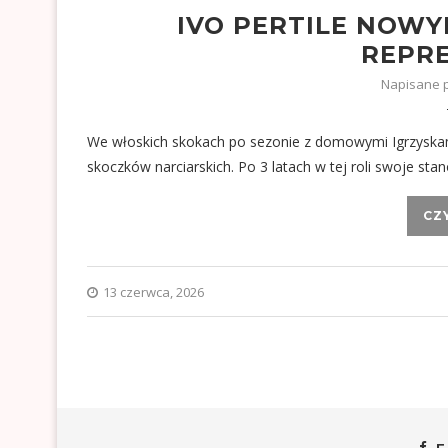
IVO PERTILE NOW
REPRE
Napisane 
We włoskich skokach po sezonie z domowymi Igrzyskam
skoczków narciarskich. Po 3 latach w tej roli swoje sta
CZ
13 czerwca, 2026
F