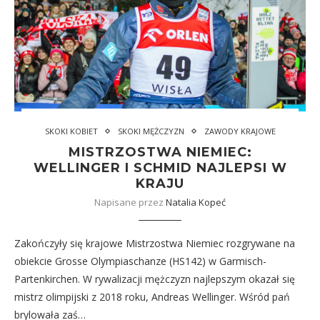
SKOKI KOBIET
SKOKI MĘŻCZYZN
ZAWODY KRAJOWE
MISTRZOSTWA NIEMIEC:
WELLINGER I SCHMID NAJLEPSI W
KRAJU
Napisane przez
Natalia Kopeć
Zakończyły się krajowe Mistrzostwa Niemiec rozgrywane na
obiekcie Grosse Olympiaschanze (HS142) w Garmisch-
Partenkirchen. W rywalizacji mężczyzn najlepszym okazał się
mistrz olimpijski z 2018 roku, Andreas Wellinger. Wśród pań
brylowała zaś…