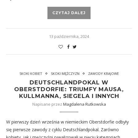
CZYTAJ DALEJ
13 października, 2024
SKOKI KOBIET
SKOKI MĘŻCZYZN
ZAWODY KRAJOWE
DEUTSCHLANDPOKAL W
OBERSTDORFIE: TRIUMFY MAUSA,
KULLMANNA, SIEGELA I INNYCH
Napisane przez
Magdalena Rutkowska
W pierwszy dzień września w niemieckim Oberstdorfie odbyły
się pierwsze zawody z cyklu Deutschlandpokal. Zarówno
kobiety, jak i mężczyźni rywalizowali w pięciu kategoriach