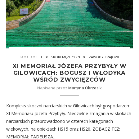
SKOKI KOBIET
SKOKI MĘŻCZYZN
ZAWODY KRAJOWE
XI MEMORIAŁ JÓZEFA PRZYBYŁY W
GILOWICACH: BOGUSZ I WŁODYKA
WŚRÓD ZWYCIĘZCÓW
Napisane przez
Martyna Okrzesik
Kompleks skoczni narciarskich w Gilowicach był gospodarzem
XI Memoriału Józefa Przybyły. Niedzielne zmagania w skokach
narciarskich przeprowadzono w czterech kategoriach
wiekowych, na obiektach HS15 oraz HS20. ZOBACZ TEŻ:
MEMORIAŁ TADEUSZA…