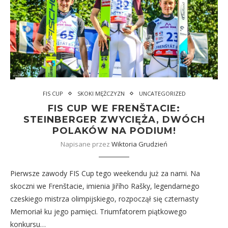
FIS CUP
SKOKI MĘŻCZYZN
UNCATEGORIZED
FIS CUP WE FRENŠTACIE:
STEINBERGER ZWYCIĘŻA, DWÓCH
POLAKÓW NA PODIUM!
Napisane przez
Wiktoria Grudzień
Pierwsze zawody FIS Cup tego weekendu już za nami. Na
skoczni we Frenštacie, imienia Jiřího Rašky, legendarnego
czeskiego mistrza olimpijskiego, rozpoczął się czternasty
Memoriał ku jego pamięci. Triumfatorem piątkowego
konkursu…